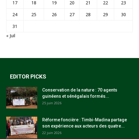
17
18
19
20
21
22
23
24
25
26
27
28
29
30
31
« Juil
EDITOR PICKS
Conservation de la nature : 70 agents
guinéens et sénégalais formés...
25 juin 2026
Réforme foncière : Timbi-Madina partage
son expérience aux acteurs des quatre...
22 juin 2026