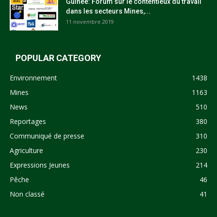
Guinée: Forum sur le contentieux du travail
dans les secteurs Mines,...
11 novembre 2019
POPULAR CATEGORY
Environnement
1438
Mines
1163
News
510
Reportages
380
Communiqué de presse
310
Agriculture
230
Expressions Jeunes
214
Pêche
46
Non classé
41