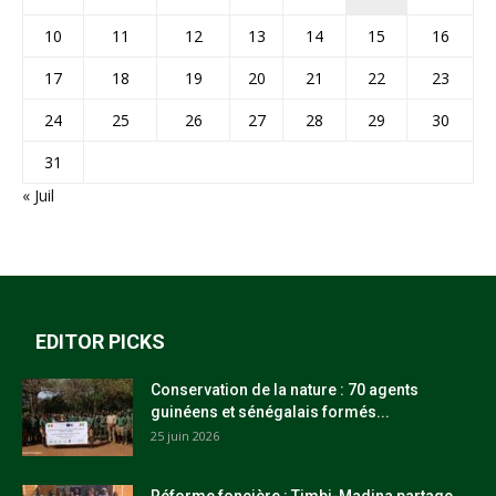
10
11
12
13
14
15
16
17
18
19
20
21
22
23
24
25
26
27
28
29
30
31
« Juil
EDITOR PICKS
Conservation de la nature : 70 agents
guinéens et sénégalais formés...
25 juin 2026
Réforme foncière : Timbi-Madina partage