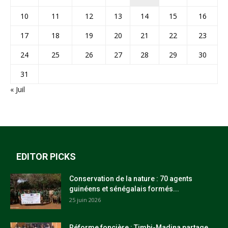
10
11
12
13
14
15
16
17
18
19
20
21
22
23
24
25
26
27
28
29
30
31
« Juil
EDITOR PICKS
Conservation de la nature : 70 agents
guinéens et sénégalais formés...
25 juin 2026
Réforme foncière : Timbi-Madina partage