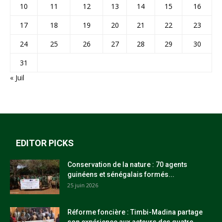
10
11
12
13
14
15
16
17
18
19
20
21
22
23
24
25
26
27
28
29
30
31
« Juil
EDITOR PICKS
Conservation de la nature : 70 agents
guinéens et sénégalais formés...
25 juin 2026
Réforme foncière : Timbi-Madina partage