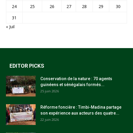
24
25
26
27
28
29
30
31
« Juil
EDITOR PICKS
Conservation de la nature : 70 agents
guinéens et sénégalais formés...
25 juin 2026
Réforme foncière : Timbi-Madina partage
son expérience aux acteurs des quatre...
22 juin 2026