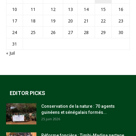
10
11
12
13
14
15
16
17
18
19
20
21
22
23
24
25
26
27
28
29
30
31
« Juil
EDITOR PICKS
Conservation de la nature : 70 agents
guinéens et sénégalais formés...
25 juin 2026
Réforme foncière : Timbi-Madina partage