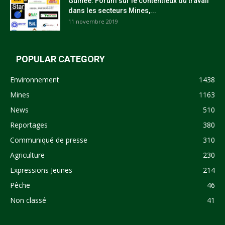
Guinée: Forum sur le contentieux du travail
dans les secteurs Mines,...
11 novembre 2019
POPULAR CATEGORY
Environnement
1438
Mines
1163
News
510
Reportages
380
Communiqué de presse
310
Agriculture
230
Expressions Jeunes
214
Pêche
46
Non classé
41