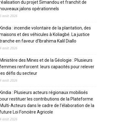
réalisation du projet Simandou et franchit de
nouveaux jalons opérationnels
6 août 2026
Kindia : incendie volontaire de la plantation, des
maisons et des véhicules à Koliagbé. La justice
tranche en faveur d’Ibrahima Kalil Diallo
4 août 2026
Ministère des Mines et de la Géologie : Plusieurs
femmes renforcent leurs capacités pour relever
les défis du secteur
4 août 2026
Kindia : Plusieurs acteurs régionaux mobilisés
pour restituer les contributions de la Plateforme
Multi-Acteurs dans le cadre de l’élaboration de la
future Loi Foncière Agricole
4 août 2026