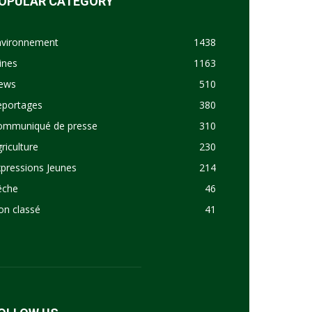
OPULAR CATEGORY
nvironnement
1438
ines
1163
ews
510
eportages
380
ommuniqué de presse
310
riculture
230
pressions Jeunes
214
êche
46
on classé
41