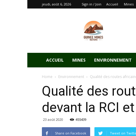
jeudi, août 6, 2026
Sign in / Join
Accueil
Mines
ACCUEIL
MINES
ENVIRONNEMENT
Home
Environnement
Qualité des routes africain
Qualité des rou
devant la RCI et
23 août 2020
455439
Share on Facebook
Tweet on Twitt