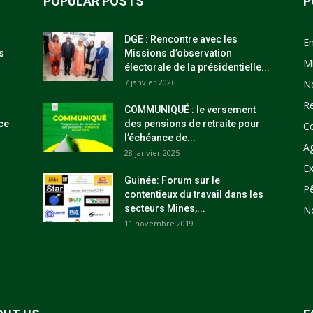
POPULAR POSTS
P
DGE : Rencontre avec les
E
s
Missions d’observation
M
électorale de la présidentielle...
7 janvier 2026
N
R
COMMUNIQUÉ : le versement
ce
des pensions de retraite pour
C
l’échéance de...
Ag
28 janvier 2025
Ex
Guinée: Forum sur le
P
contentieux du travail dans les
secteurs Mines,...
N
11 novembre 2019