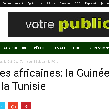
Environnement
Agriculture
Pêche
Elevage
ODD
Expressions Jeune
AGRICULTURE
PÊCHE
ELEVAGE
ODD
EXPRESSION
es: la Guinée, 17éme sur 38 devant la RCI...
tes africaines: la Guin
 la Tunisie
er