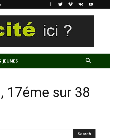
s
S JEUNES
ée, 17éme sur 38