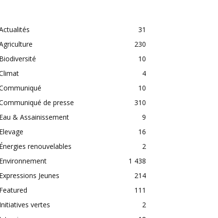
CATEGORIES
Actualités
31
Agriculture
230
Biodiversité
10
Climat
4
Communiqué
10
Communiqué de presse
310
Eau & Assainissement
9
Elevage
16
Énergies renouvelables
2
Environnement
1 438
Expressions Jeunes
214
Featured
111
Initiatives vertes
2