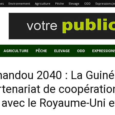
nes
Environnement
Agriculture
Pêche
Elevage
ODD
Expressions J
AGRICULTURE
PÊCHE
ELEVAGE
ODD
EXPRESSION
ndou 2040 : La Guiné
rtenariat de coopératio
avec le Royaume-Uni et