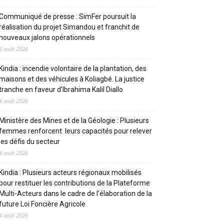
Communiqué de presse : SimFer poursuit la
réalisation du projet Simandou et franchit de
nouveaux jalons opérationnels
6 août 2026
Kindia : incendie volontaire de la plantation, des
maisons et des véhicules à Koliagbé. La justice
tranche en faveur d’Ibrahima Kalil Diallo
4 août 2026
Ministère des Mines et de la Géologie : Plusieurs
femmes renforcent leurs capacités pour relever
les défis du secteur
4 août 2026
Kindia : Plusieurs acteurs régionaux mobilisés
pour restituer les contributions de la Plateforme
Multi-Acteurs dans le cadre de l’élaboration de la
future Loi Foncière Agricole
4 août 2026