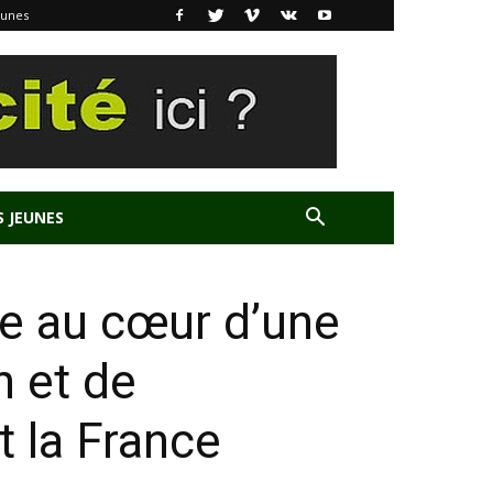
eunes
S JEUNES
e au cœur d’une
n et de
 la France