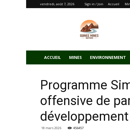
vendredi, août 7, 2026
Sign in / Join
Accueil
Mi
ACCUEIL
MINES
ENVIRONNEMENT
Programme Sima
offensive de pa
développement 
18 mars 2026
456457