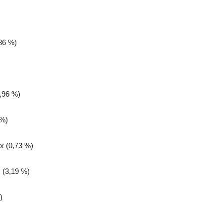
,86 %)
,96 %)
 %)
ix (0,73 %)
 (3,19 %)
)