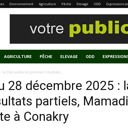
nes
Environnement
Agriculture
Pêche
Elevage
ODD
Expressions J
AGRICULTURE
PÊCHE
ELEVAGE
ODD
EXPRESSION
 la DGE publie les premiers résultats...
du 28 décembre 2025 : 
sultats partiels, Mam
te à Conakry