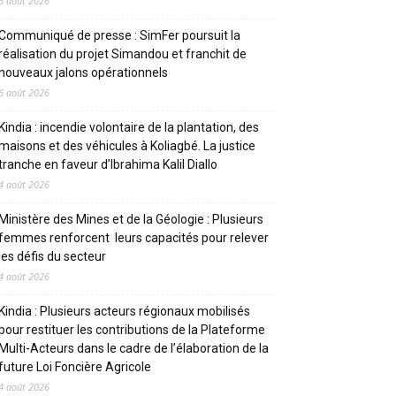
6 août 2026
Communiqué de presse : SimFer poursuit la
réalisation du projet Simandou et franchit de
nouveaux jalons opérationnels
6 août 2026
Kindia : incendie volontaire de la plantation, des
maisons et des véhicules à Koliagbé. La justice
tranche en faveur d’Ibrahima Kalil Diallo
4 août 2026
Ministère des Mines et de la Géologie : Plusieurs
femmes renforcent leurs capacités pour relever
les défis du secteur
4 août 2026
Kindia : Plusieurs acteurs régionaux mobilisés
pour restituer les contributions de la Plateforme
Multi-Acteurs dans le cadre de l’élaboration de la
future Loi Foncière Agricole
4 août 2026