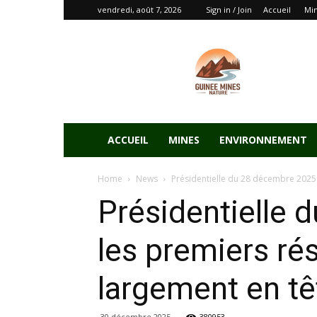
vendredi, août 7, 2026
Sign in / Join
Accueil
Mi
ACCUEIL
MINES
ENVIRONNEMENT
Home
News
Présidentielle du 28 décembre 2025 :
Présidentielle 
les premiers ré
largement en tê
30 décembre 2025
380953