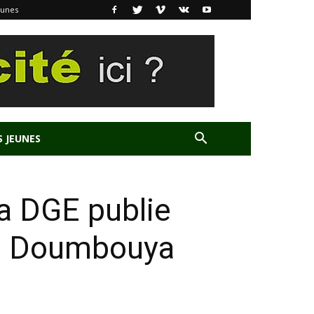
eunes
S JEUNES
la DGE publie
adi Doumbouya