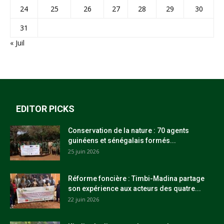
24
25
26
27
28
29
30
31
« Juil
EDITOR PICKS
Conservation de la nature : 70 agents
guinéens et sénégalais formés...
25 juin 2026
Réforme foncière : Timbi-Madina partage
son expérience aux acteurs des quatre...
22 juin 2026