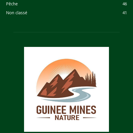
Pêche
46
Non classé
41