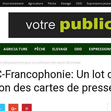
Environnement
Agriculture
Pêche
Elevage
ODD
Expressions Jeune
AGRICULTURE
PÊCHE
ELEVAGE
ODD
EXPRESSION
ot d’équipements pour la confection des cartes de presse
-Francophonie: Un lot
ion des cartes de press
er