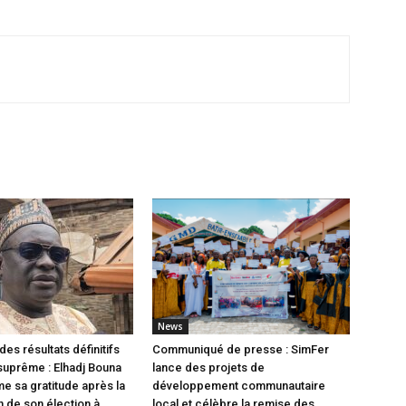
News
des résultats définitifs
Communiqué de presse : SimFer
 suprême : Elhadj Bouna
lance des projets de
me sa gratitude après la
développement communautaire
n de son élection à
local et célèbre la remise des