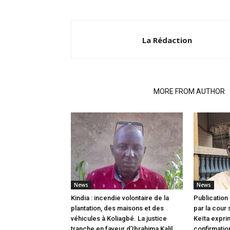
La Rédaction
RELATED ARTICLES
MORE FROM AUTHOR
News
News
Kindia : incendie volontaire de la
Publication 
plantation, des maisons et des
par la cour
véhicules à Koliagbé. La justice
Keïta expri
tranche en faveur d’Ibrahima Kalil
confirmatio