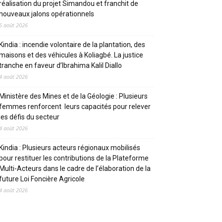
réalisation du projet Simandou et franchit de
nouveaux jalons opérationnels
6 août 2026
Kindia : incendie volontaire de la plantation, des
maisons et des véhicules à Koliagbé. La justice
tranche en faveur d’Ibrahima Kalil Diallo
4 août 2026
Ministère des Mines et de la Géologie : Plusieurs
femmes renforcent leurs capacités pour relever
les défis du secteur
4 août 2026
Kindia : Plusieurs acteurs régionaux mobilisés
pour restituer les contributions de la Plateforme
Multi-Acteurs dans le cadre de l’élaboration de la
future Loi Foncière Agricole
4 août 2026