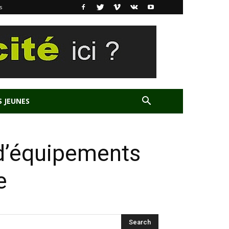
s
S JEUNES
 d’équipements
e