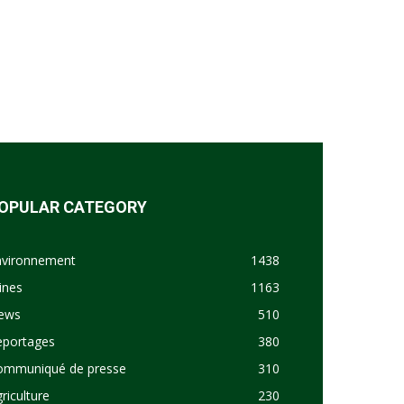
OPULAR CATEGORY
nvironnement
1438
ines
1163
ews
510
eportages
380
ommuniqué de presse
310
riculture
230