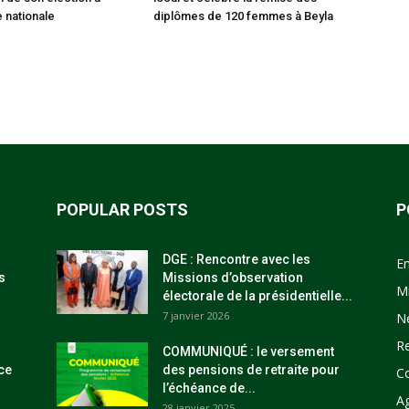
 nationale
diplômes de 120 femmes à Beyla
POPULAR POSTS
P
DGE : Rencontre avec les
E
s
Missions d’observation
M
électorale de la présidentielle...
7 janvier 2026
N
R
COMMUNIQUÉ : le versement
ce
des pensions de retraite pour
C
l’échéance de...
Ag
28 janvier 2025