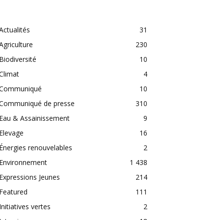
CATEGORIES
Actualités
31
Agriculture
230
Biodiversité
10
Climat
4
Communiqué
10
Communiqué de presse
310
Eau & Assainissement
9
Elevage
16
Énergies renouvelables
2
Environnement
1 438
Expressions Jeunes
214
Featured
111
Initiatives vertes
2