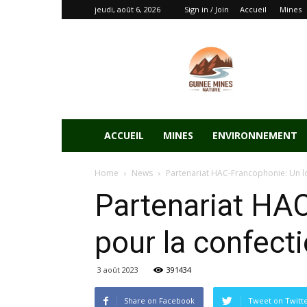
jeudi, août 6, 2026
Sign in / Join
Accueil
Mines
ACCUEIL
MINES
ENVIRONNEMENT
Home
News
Partenariat HAC-Francophonie: Un l
Partenariat HAC
pour la confect
3 août 2023
391434
Share on Facebook
Tweet on Twitt