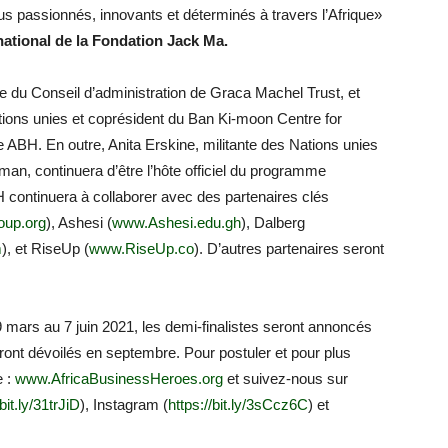
us passionnés, innovants et déterminés à travers l’Afrique»
national de la Fondation Jack Ma.
 du Conseil d’administration de Graca Machel Trust, et
ions unies et coprésident du Ban Ki-moon Centre for
de ABH. En outre, Anita Erskine, militante des Nations unies
n, continuera d’être l’hôte officiel du programme
 continuera à collaborer avec des partenaires clés
up.org
), Ashesi (
www.Ashesi.edu.gh
), Dalberg
m
), et RiseUp (
www.RiseUp.co
). D’autres partenaires seront
 mars au 7 juin 2021, les demi-finalistes seront annoncés
eront dévoilés en septembre. Pour postuler et pour plus
e :
www.AfricaBusinessHeroes.org
et suivez-nous sur
/bit.ly/31trJiD
), Instagram (
https://bit.ly/3sCcz6C
) et