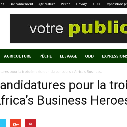
nes
Environnement
Agriculture
Pêche
Elevage
ODD
Expressions J
AGRICULTURE
PÊCHE
ELEVAGE
ODD
EXPRESSION
ures pour la troisième édition du concours « Africa’s Business...
andidatures pour la tro
frica’s Business Heroe
er