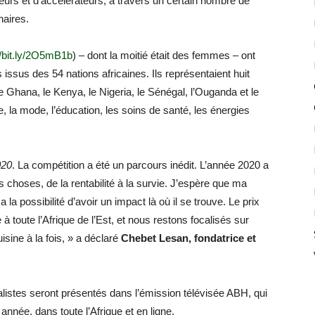
seurs et d’accélérateurs, à travers un certain nombre de
naires.
//bit.ly/2O5mB1b
) – dont la moitié était des femmes – ont
issus des 54 nations africaines. Ils représentaient huit
le Ghana, le Kenya, le Nigeria, le Sénégal, l’Ouganda et le
e, la mode, l’éducation, les soins de santé, les énergies
020
. La compétition a été un parcours inédit. L’année 2020 a
les choses, de la rentabilité à la survie. J’espère que ma
 la possibilité d’avoir un impact là où il se trouve. Le prix
à toute l’Afrique de l’Est, et nous restons focalisés sur
isine à la fois, » a déclaré
Chebet Lesan, fondatrice et
listes seront présentés dans l’émission télévisée ABH, qui
année, dans toute l’Afrique et en ligne.