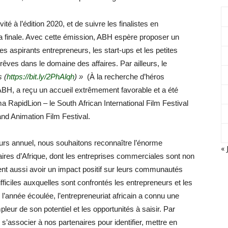
é à l’édition 2020, et de suivre les finalistes en
e la finale. Avec cette émission, ABH espère proposer un
les aspirants entrepreneurs, les start-ups et les petites
 rêves dans le domaine des affaires. Par ailleurs, le
s (
https://bit.ly/2PhAlqh
) »
(À la recherche d’héros
l’ABH, a reçu un accueil extrêmement favorable et a été
a RapidLion – le South African International Film Festival
nd Animation Film Festival.
urs annuel, nous souhaitons reconnaître l’énorme
« 
aires d’Afrique, dont les entreprises commerciales sont non
nt aussi avoir un impact positif sur leurs communautés
fficiles auxquelles sont confrontés les entrepreneurs et les
l’année écoulée, l’entrepreneuriat africain a connu une
leur de son potentiel et les opportunités à saisir. Par
’associer à nos partenaires pour identifier, mettre en