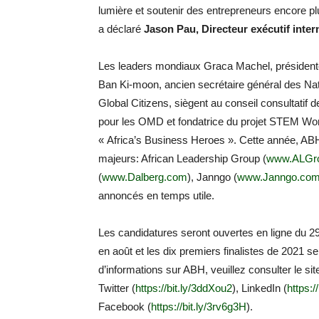
lumière et soutenir des entrepreneurs encore pl
a déclaré
Jason Pau, Directeur exécutif inter
Les leaders mondiaux Graca Machel, présidente
Ban Ki-moon, ancien secrétaire général des Nat
Global Citizens, siègent au conseil consultatif 
pour les OMD et fondatrice du projet STEM Woma
« Africa’s Business Heroes ». Cette année, ABH
majeurs: African Leadership Group (
www.ALGro
(
www.Dalberg.com
), Janngo (
www.Janngo.co
annoncés en temps utile.
Les candidatures seront ouvertes en ligne du 29
en août et les dix premiers finalistes de 2021 s
d’informations sur ABH, veuillez consulter le sit
Twitter (
https://bit.ly/3ddXou2
), LinkedIn (
https:/
Facebook (
https://bit.ly/3rv6g3H
).