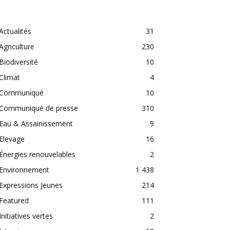
CATEGORIES
Actualités
31
Agriculture
230
Biodiversité
10
Climat
4
Communiqué
10
Communiqué de presse
310
Eau & Assainissement
9
Elevage
16
Énergies renouvelables
2
Environnement
1 438
Expressions Jeunes
214
Featured
111
Initiatives vertes
2