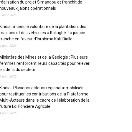
réalisation du projet Simandou et franchit de
nouveaux jalons opérationnels
6 août 2026
Kindia : incendie volontaire de la plantation, des
maisons et des véhicules à Koliagbé. La justice
tranche en faveur d’Ibrahima Kalil Diallo
4 août 2026
Ministère des Mines et de la Géologie : Plusieurs
femmes renforcent leurs capacités pour relever
les défis du secteur
4 août 2026
Kindia : Plusieurs acteurs régionaux mobilisés
pour restituer les contributions de la Plateforme
Multi-Acteurs dans le cadre de l’élaboration de la
future Loi Foncière Agricole
4 août 2026