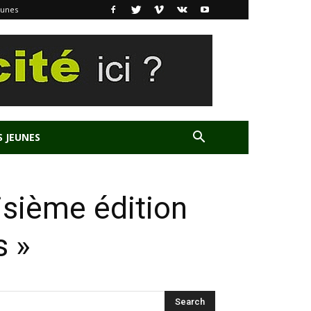
eunes
S JEUNES
isième édition
s »