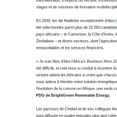
internationaux, d’experts du secteur, d’investis
stages et de sessions de formation multidiscipli
En 2020, les dix finalistes exceptionnels (
https:
été sélectionnés parmi plus de 22 000 candidats 
pays africains – le Cameroun, la Côte d’Ivoire, 
Zimbabwe – et divers secteurs, dont l’agricultur
renouvelables et les services financiers.
« Je suis fière d’être
l’Africa’s Business Hero 2
été difficile, et cela nous a conduit à recentrer 
victoire aidera les Africains à croire que chacun a
nous aidera à étendre notre solution énergétique 
l’évolution de la cuisson en Afrique, une seule cu
PDG de BrightGreen Renewable Energy.
Les parcours de Chebet et de ses collègues fina
sera diffusée en quatre épisodes plus tard cette 