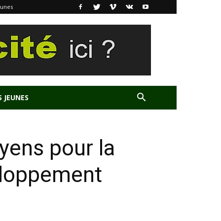
eunes
S JEUNES
yens pour la
eloppement