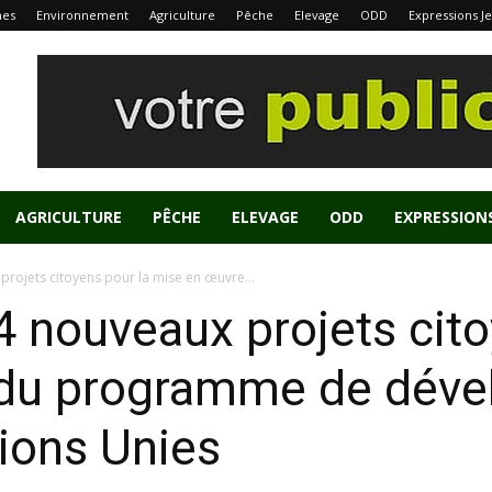
nes
Environnement
Agriculture
Pêche
Elevage
ODD
Expressions J
AGRICULTURE
PÊCHE
ELEVAGE
ODD
EXPRESSION
 projets citoyens pour la mise en œuvre...
 4 nouveaux projets cito
 du programme de dév
ions Unies