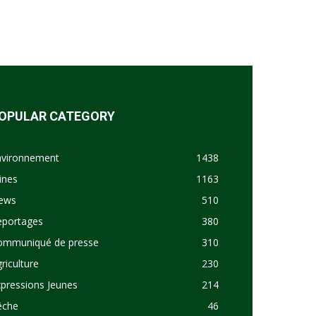
OPULAR CATEGORY
nvironnement
1438
ines
1163
ews
510
eportages
380
ommuniqué de presse
310
riculture
230
pressions Jeunes
214
êche
46