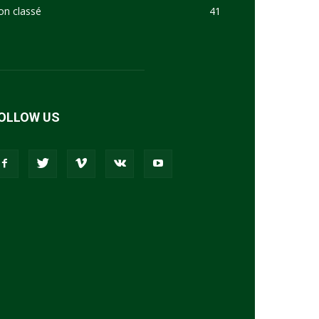
on classé
41
OLLOW US