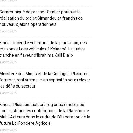
6 août 2026
Communiqué de presse : SimFer poursuit la
réalisation du projet Simandou et franchit de
nouveaux jalons opérationnels
6 août 2026
Kindia : incendie volontaire de la plantation, des
maisons et des véhicules à Koliagbé. La justice
tranche en faveur d’Ibrahima Kalil Diallo
4 août 2026
Ministère des Mines et de la Géologie : Plusieurs
femmes renforcent leurs capacités pour relever
les défis du secteur
4 août 2026
Kindia : Plusieurs acteurs régionaux mobilisés
pour restituer les contributions de la Plateforme
Multi-Acteurs dans le cadre de l’élaboration de la
future Loi Foncière Agricole
4 août 2026