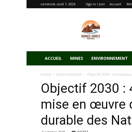
vendredi, août 7, 2026
Sign in / Join
Accueil
Mi
ACCUEIL
MINES
ENVIRONNEMENT
Home
Environnement
Objectif 2030 : 4 nouveaux
Objectif 2030 :
mise en œuvre
durable des Nat
6 octobre 2018
341337