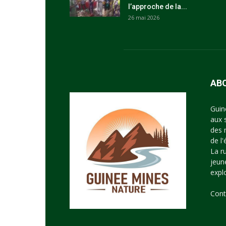
l’approche de la...
26 mai 2026
AB
Guin
aux 
des 
de l
La r
jeun
expl
Cont