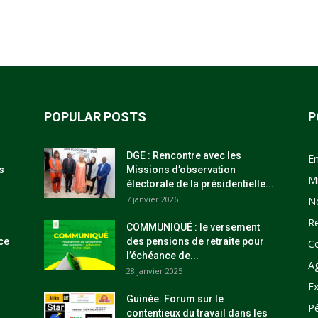
POPULAR POSTS
P
DGE : Rencontre avec les
E
s
Missions d’observation
M
électorale de la présidentielle...
7 janvier 2026
N
R
COMMUNIQUÉ : le versement
ce
des pensions de retraite pour
C
l’échéance de...
Ag
28 janvier 2025
Ex
Guinée: Forum sur le
P
contentieux du travail dans les