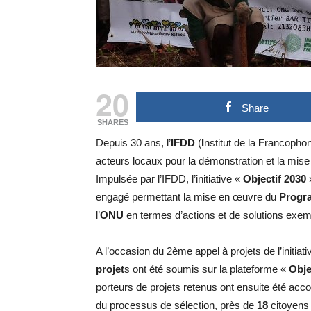
20
Share
SHARES
Depuis 30 ans, l’
IFDD
(
I
nstitut de la
F
rancophon
acteurs locaux pour la démonstration et la mis
Impulsée par l’IFDD, l’initiative «
Objectif 2030
»
engagé permettant la mise en œuvre du
Progr
l’
ONU
en termes d’actions et de solutions exem
A l’occasion du 2ème appel à projets de l’initiati
projet
s ont été soumis sur la plateforme «
Obje
porteurs de projets retenus ont ensuite été accom
du processus de sélection, près de
18
citoyens