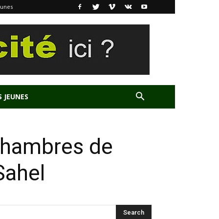
eunes
S JEUNES
 chambres de
Sahel