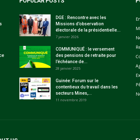
POPULAR POSTS
P
DGE : Rencontre avec les
E
s
Missions d’observation
M
électorale de la présidentielle...
7 janvier 2026
N
R
COMMUNIQUÉ : le versement
ce
des pensions de retraite pour
C
l’échéance de...
Ag
28 janvier 2025
Ex
Guinée: Forum sur le
P
contentieux du travail dans les
secteurs Mines,...
N
11 novembre 2019