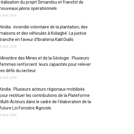
réalisation du projet Simandou et franchit de
nouveaux jalons opérationnels
6 août 2026
Kindia : incendie volontaire de la plantation, des
maisons et des véhicules à Koliagbé. La justice
tranche en faveur d’Ibrahima Kalil Diallo
4 août 2026
Ministère des Mines et de la Géologie : Plusieurs
femmes renforcent leurs capacités pour relever
les défis du secteur
4 août 2026
Kindia : Plusieurs acteurs régionaux mobilisés
pour restituer les contributions de la Plateforme
Multi-Acteurs dans le cadre de l’élaboration de la
future Loi Foncière Agricole
4 août 2026