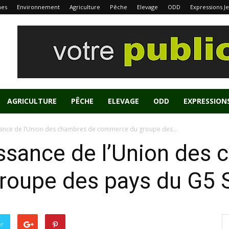
nes
Environnement
Agriculture
Pêche
Elevage
ODD
Expressions J
AGRICULTURE
PÊCHE
ELEVAGE
ODD
EXPRESSION
ssance de l’Union des chambres de commerce du groupe des...
issance de l’Union des
oupe des pays du G5 
er