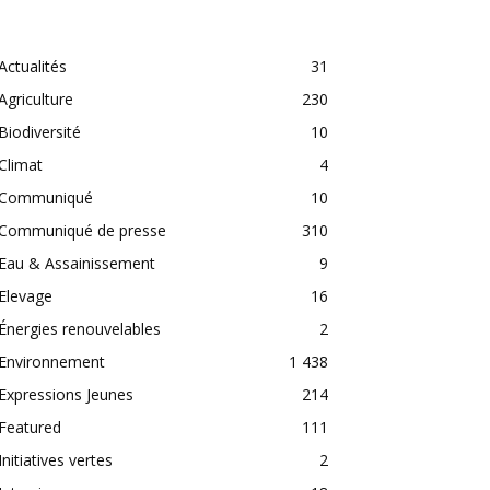
CATEGORIES
Actualités
31
Agriculture
230
Biodiversité
10
Climat
4
Communiqué
10
Communiqué de presse
310
Eau & Assainissement
9
Elevage
16
Énergies renouvelables
2
Environnement
1 438
Expressions Jeunes
214
Featured
111
Initiatives vertes
2