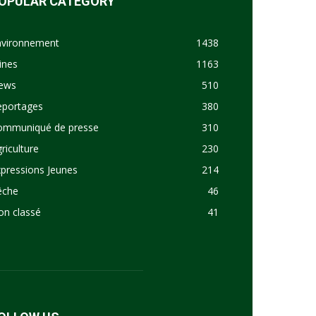
OPULAR CATEGORY
nvironnement
1438
ines
1163
ews
510
eportages
380
ommuniqué de presse
310
riculture
230
pressions Jeunes
214
êche
46
on classé
41