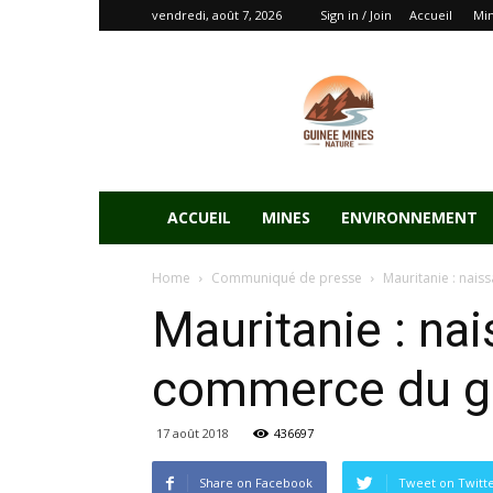
vendredi, août 7, 2026
Sign in / Join
Accueil
Mi
ACCUEIL
MINES
ENVIRONNEMENT
Home
Communiqué de presse
Mauritanie : nai
Mauritanie : na
commerce du gr
17 août 2018
436697
Share on Facebook
Tweet on Twitt