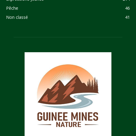
Pêche
46
Non classé
41