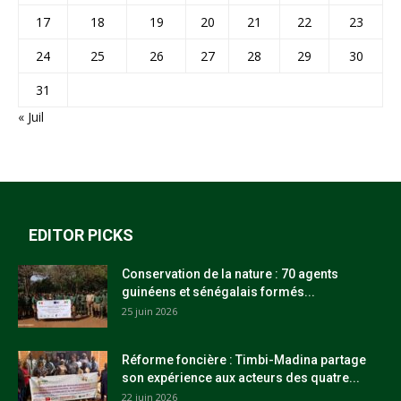
17
18
19
20
21
22
23
24
25
26
27
28
29
30
31
« Juil
EDITOR PICKS
Conservation de la nature : 70 agents
guinéens et sénégalais formés...
25 juin 2026
Réforme foncière : Timbi-Madina partage
son expérience aux acteurs des quatre...
22 juin 2026