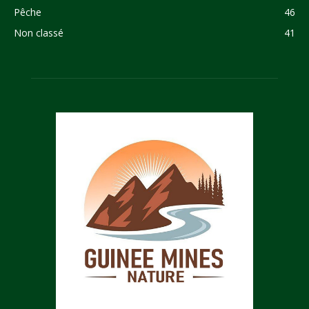
Pêche
46
Non classé
41