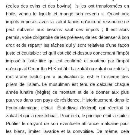
(celles des ovins et des bovins), ils les ont transformées en
huile, vendu le liquide et mangé son revenu ». Quant aux
impôts imposés avec la zakat tandis qu’aucune ressource ne
peut subvenir aux besoins sauf ces impôts ; Il est alors
permis, voire obligatoire de les prélever, de les dépenser à bon
droit et de répartir les tâches qui y sont relatives d’une façon
juste et équitable ; tel qu’il est cité ci-dessus concernant l’impôt
imposé à juste titre qui est confirmé et soutenu par l’impôt
qu’exigeait Omar Ibn El-Khattâb. La zakât ou zakat ou zakkat ;
mot arabe traduit par « purification », est le troisième des
piliers de l’islam. Le musulman est tenu de calculer chaque
année lunaire (hégire) ce montant et de le donner aux plus
pauvres dans son pays de résidence. Historiquement, dans le
Fouta-islamique, c’était l’État-diiwal (fédéral) qui récoltait la
zakât et qui la redistribuait. Pour cela, le principe était la suite :
Purifier le croyant de son éventuelle attirance malsaine pour
les biens, limiter l’avarice et la convoitise. De même, cela