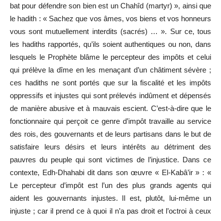
bat pour défendre son bien est un Chahîd (martyr) », ainsi que
le hadith : « Sachez que vos âmes, vos biens et vos honneurs
vous sont mutuellement interdits (sacrés) … ». Sur ce, tous
les hadiths rapportés, qu’ils soient authentiques ou non, dans
lesquels le Prophète blâme le percepteur des impôts et celui
qui prélève la dîme en les menaçant d’un châtiment sévère ;
ces hadiths ne sont portés que sur la fiscalité et les impôts
oppressifs et injustes qui sont prélevés indûment et dépensés
de manière abusive et à mauvais escient. C’est-à-dire que le
fonctionnaire qui perçoit ce genre d’impôt travaille au service
des rois, des gouvernants et de leurs partisans dans le but de
satisfaire leurs désirs et leurs intérêts au détriment des
pauvres du peuple qui sont victimes de l’injustice. Dans ce
contexte, Edh-Dhahabi dit dans son œuvre « El-Kabâ’ir » : «
Le percepteur d’impôt est l’un des plus grands agents qui
aident les gouvernants injustes. Il est, plutôt, lui-même un
injuste ; car il prend ce à quoi il n’a pas droit et l’octroi à ceux