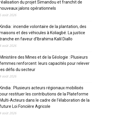
réalisation du projet Simandou et franchit de
nouveaux jalons opérationnels
6 août 2026
Kindia : incendie volontaire de la plantation, des
maisons et des véhicules à Koliagbé. La justice
tranche en faveur d’Ibrahima Kalil Diallo
4 août 2026
Ministère des Mines et de la Géologie : Plusieurs
femmes renforcent leurs capacités pour relever
les défis du secteur
4 août 2026
Kindia : Plusieurs acteurs régionaux mobilisés
pour restituer les contributions de la Plateforme
Multi-Acteurs dans le cadre de l’élaboration de la
future Loi Foncière Agricole
4 août 2026