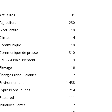
CATEGORIES
Actualités
31
Agriculture
230
Biodiversité
10
Climat
4
Communiqué
10
Communiqué de presse
310
Eau & Assainissement
9
Elevage
16
Énergies renouvelables
2
Environnement
1 438
Expressions Jeunes
214
Featured
111
Initiatives vertes
2