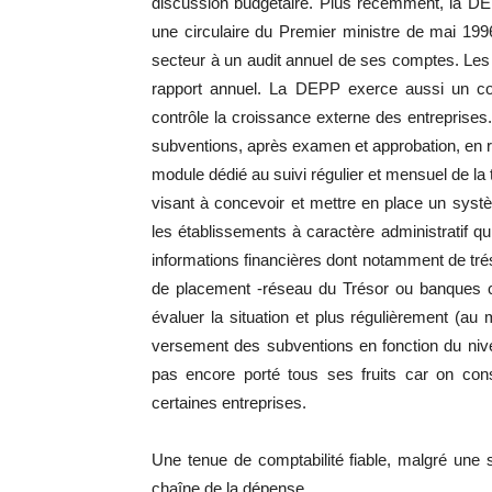
discussion budgétaire. Plus récemment, la DEP
une circulaire du Premier ministre de mai 1996
secteur à un audit annuel de ses comptes. Les p
rapport annuel. La DEPP exerce aussi un cont
contrôle la croissance externe des entreprises.
subventions, après examen et approbation, en re
module dédié au suivi régulier et mensuel de la 
visant à concevoir et mettre en place un sys
les établissements à caractère administratif 
informations financières dont notamment de trés
de placement -réseau du Trésor ou banques co
évaluer la situation et plus régulièrement (au
versement des subventions en fonction du nive
pas encore porté tous ses fruits car on cons
certaines entreprises.
Une tenue de comptabilité fiable, malgré une sa
chaîne de la dépense