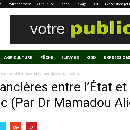
s
Environnement
Agriculture
Pêche
Elevage
ODD
Expressions Jeu
AGRICULTURE
PÊCHE
ELEVAGE
ODD
EXPRESSION
s entre l’État et les entreprises du secteur public...
nancières entre l’État et
lic (Par Dr Mamadou Al
er