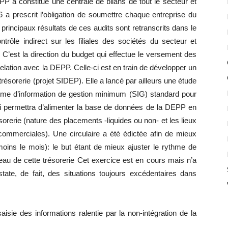
P a constitué une centrale de bilans de tout le secteur et
 a prescrit l’obligation de soumettre chaque entreprise du
rincipaux résultats de ces audits sont retranscrits dans le
rôle indirect sur les filiales des sociétés du secteur et
 C’est la direction du budget qui effectue le versement des
lation avec la DEPP. Celle-ci est en train de développer un
trésorerie (projet SIDEP). Elle a lancé par ailleurs une étude
tème d’information de gestion minimum (SIG) standard pour
qui permettra d’alimenter la base de données de la DEPP en
orerie (nature des placements -liquides ou non- et les lieux
mmerciales). Une circulaire a été édictée afin de mieux
 moins le mois): le but étant de mieux ajuster le rythme de
au de cette trésorerie Cet exercice est en cours mais n’a
tate, de fait, des situations toujours excédentaires dans
isie des informations ralentie par la non-intégration de la