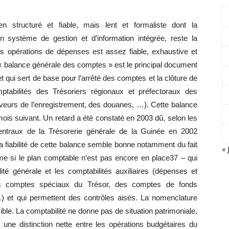
 structuré et fiable, mais lent et formaliste dont la
 système de gestion et d’information intégrée, reste la
 des opérations de dépenses est assez fiable, exhaustive et
 « balance générale des comptes » est le principal document
et qui sert de base pour l’arrêté des comptes et la clôture de
mptabilités des Trésoriers régionaux et préfectoraux des
veurs de l’enregistrement, des douanes, …). Cette balance
mois suivant. Un retard a été constaté en 2003 dû, selon les
centraux de la Trésorerie générale de la Guinée en 2002
a fiabilité de cette balance semble bonne notamment du fait
« 
ême si le plan comptable n’est pas encore en place37 – qui
lité générale et les comptabilités auxiliaires (dépenses et
des comptes spéciaux du Trésor, des comptes de fonds
) et qui permettent des contrôles aisés. La nomenclature
sible. La comptabilité ne donne pas de situation patrimoniale,
 une distinction nette entre les opérations budgétaires du