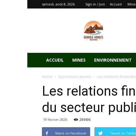
samedi, août 8, 2026
Sign in / Join
Accueil
Mine
ACCUEIL
MINES
ENVIRONNEMENT
Home
Expressions Jeunes
Les relations financière
Les relations fi
du secteur pub
19 février 2026
293436
Share on Facebook
Tweet on Twitt