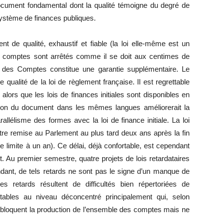
document fondamental dont la qualité témoigne du degré de
 système de finances publiques.
 de qualité, exhaustif et fiable (la loi elle-même est un
s comptes sont arrêtés comme il se doit aux centimes de
ur des Comptes constitue une garantie supplémentaire. Le
ualité de la loi de règlement française. Il est regrettable
lors que les lois de finances initiales sont disponibles en
tion du document dans les mêmes langues améliorerait la
lélisme des formes avec la loi de finance initiale. La loi
être remise au Parlement au plus tard deux ans après la fin
te limite à un an). Ce délai, déjà confortable, est cependant
it. Au premier semestre, quatre projets de lois retardataires
ndant, de tels retards ne sont pas le signe d’un manque de
s retards résultent de difficultés bien répertoriées de
tables au niveau déconcentré principalement qui, selon
», bloquent la production de l’ensemble des comptes mais ne