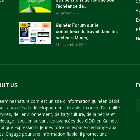
ce
des pensions de retraite pour
C
l’échéance de...
Ag
28 janvier 2025
Ex
Guinée: Forum sur le
P
contentieux du travail dans les
secteurs Mines,...
N
11 novembre 2019
OUT US
F
eeminesnature.com est un site d'information guinéen dédié
secteurs clés du développement durable. Il couvre l'actualité
mines, de l'environnement, de l'agriculture, de la pêche et
'élevage , tout en suivant les avancées des ODD en Guinée.
ubrique Expressions Jeunes offre un espace d'échange aux
es. Engagé pour une information fiable, il promet une