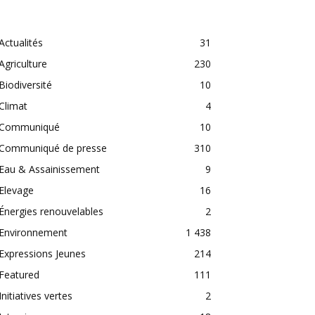
CATEGORIES
Actualités
31
Agriculture
230
Biodiversité
10
Climat
4
Communiqué
10
Communiqué de presse
310
Eau & Assainissement
9
Elevage
16
Énergies renouvelables
2
Environnement
1 438
Expressions Jeunes
214
Featured
111
Initiatives vertes
2