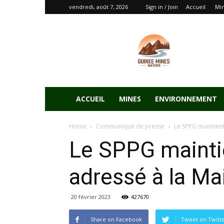
vendredi, août 7, 2026
Sign in / Join
Accueil
Mi
ACCUEIL
MINES
ENVIRONNEMENT
Home
Communiqué de presse
Le SPPG maintient 
Le SPPG maintie
adressé à la Ma
20 février 2023
427670
Share on Facebook
Tweet on Twitt