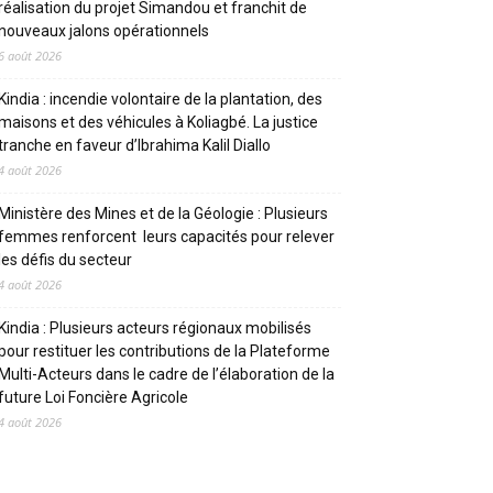
réalisation du projet Simandou et franchit de
nouveaux jalons opérationnels
6 août 2026
Kindia : incendie volontaire de la plantation, des
maisons et des véhicules à Koliagbé. La justice
tranche en faveur d’Ibrahima Kalil Diallo
4 août 2026
Ministère des Mines et de la Géologie : Plusieurs
femmes renforcent leurs capacités pour relever
les défis du secteur
4 août 2026
Kindia : Plusieurs acteurs régionaux mobilisés
pour restituer les contributions de la Plateforme
Multi-Acteurs dans le cadre de l’élaboration de la
future Loi Foncière Agricole
4 août 2026