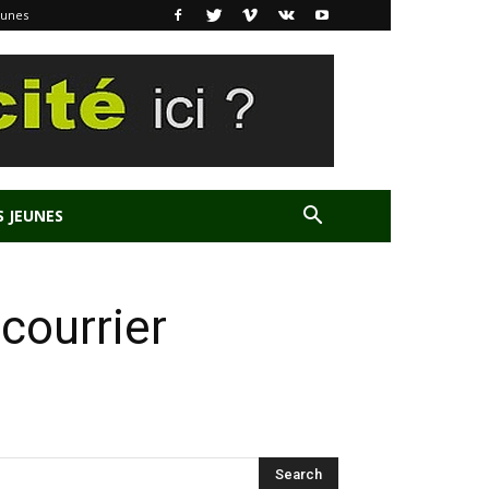
eunes
S JEUNES
courrier