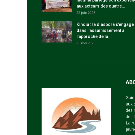
Madina partage son expérien
aux acteurs des quatre...
22 juin 2026
Kindia : la diaspora s’engage
dans l’assainissement à
l’approche de la...
26 mai 2026
AB
Guin
aux 
des 
de l
La r
jeun