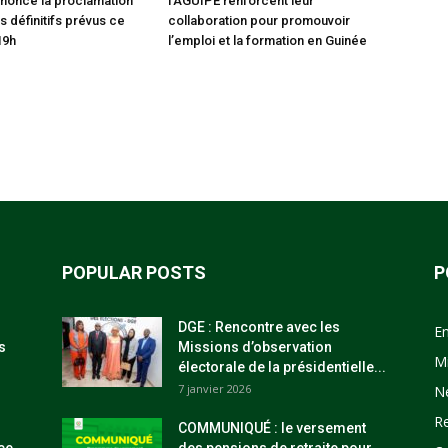
nonce la proclamation
l’AGUIPE renforcent leur
s définitifs prévus ce
collaboration pour promouvoir
19h
l’emploi et la formation en Guinée
POPULAR POSTS
P
DGE : Rencontre avec les
E
s
Missions d’observation
M
électorale de la présidentielle...
7 janvier 2026
N
R
COMMUNIQUÉ : le versement