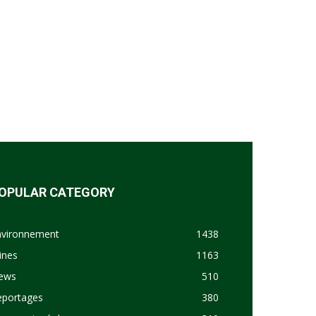
OPULAR CATEGORY
nvironnement
1438
ines
1163
ews
510
eportages
380