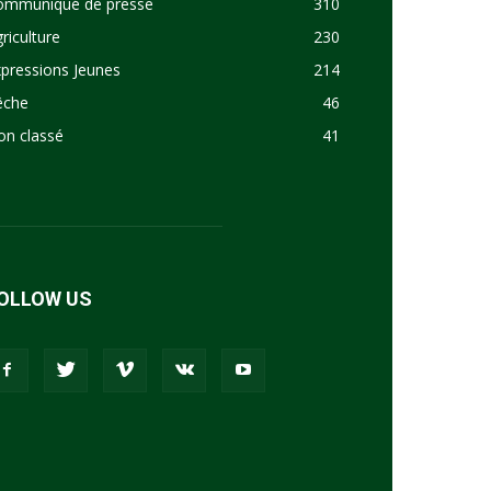
ommuniqué de presse
310
riculture
230
pressions Jeunes
214
êche
46
on classé
41
OLLOW US