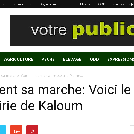
nes
Environnement
Agriculture
Pêche
Elevage
ODD
Expressions J
AGRICULTURE
PÊCHE
ELEVAGE
ODD
EXPRESSION
sa marche: Voici le courrier adressé à la Mairie...
nt sa marche: Voici le 
irie de Kaloum
er