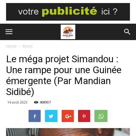
Home
Mines
Le méga projet Simandou :
Une rampe pour une Guinée
émergente (Par Mandian
Sidibé)
14 août 2023
408907