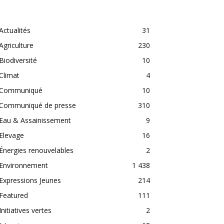
CATEGORIES
Actualités
31
Agriculture
230
Biodiversité
10
Climat
4
Communiqué
10
Communiqué de presse
310
Eau & Assainissement
9
Elevage
16
Énergies renouvelables
2
Environnement
1 438
Expressions Jeunes
214
Featured
111
Initiatives vertes
2