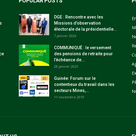
POPULAR POSTS
P
DGE : Rencontre avec les
E
s
Missions d’observation
M
électorale de la présidentielle...
7 janvier 2026
N
R
COMMUNIQUÉ : le versement
ce
des pensions de retraite pour
C
l’échéance de...
Ag
28 janvier 2025
Ex
Guinée: Forum sur le
P
contentieux du travail dans les
secteurs Mines,...
N
11 novembre 2019