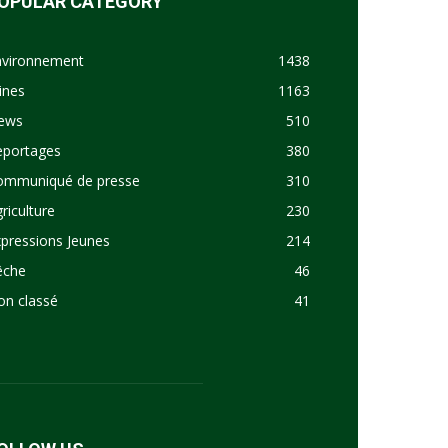
OPULAR CATEGORY
nvironnement
1438
ines
1163
ews
510
eportages
380
ommuniqué de presse
310
riculture
230
pressions Jeunes
214
êche
46
on classé
41