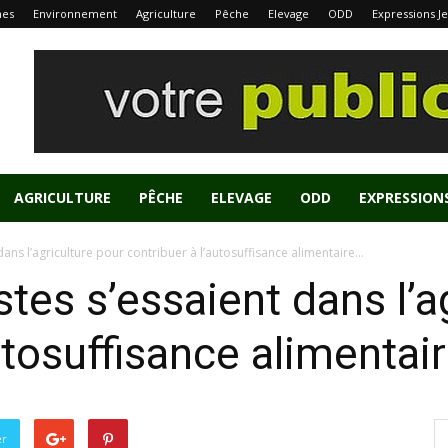
nes
Environnement
Agriculture
Pêche
Elevage
ODD
Expressions J
AGRICULTURE
PÊCHE
ELEVAGE
ODD
EXPRESSION
 dans l’agriculture pour contribuer à l’autosuffisance alimentaire...
istes s’essaient dans l’a
utosuffisance alimentai
er