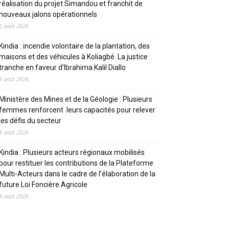
réalisation du projet Simandou et franchit de
nouveaux jalons opérationnels
6 août 2026
Kindia : incendie volontaire de la plantation, des
maisons et des véhicules à Koliagbé. La justice
tranche en faveur d’Ibrahima Kalil Diallo
4 août 2026
Ministère des Mines et de la Géologie : Plusieurs
femmes renforcent leurs capacités pour relever
les défis du secteur
4 août 2026
Kindia : Plusieurs acteurs régionaux mobilisés
pour restituer les contributions de la Plateforme
Multi-Acteurs dans le cadre de l’élaboration de la
future Loi Foncière Agricole
4 août 2026