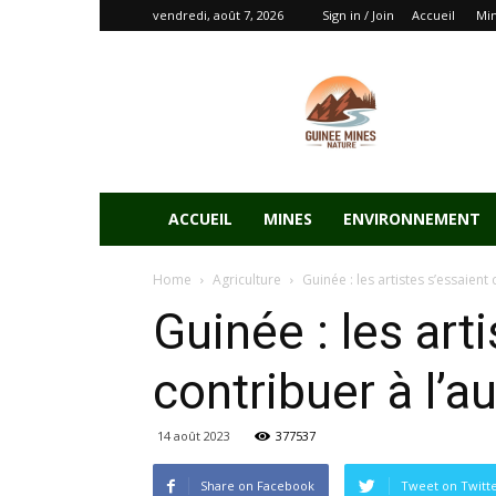
vendredi, août 7, 2026
Sign in / Join
Accueil
Mi
ACCUEIL
MINES
ENVIRONNEMENT
Home
Agriculture
Guinée : les artistes s’essaient
Guinée : les art
contribuer à l’a
14 août 2023
377537
Share on Facebook
Tweet on Twitt