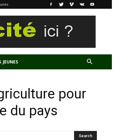
eunes
S JEUNES
griculture pour
re du pays