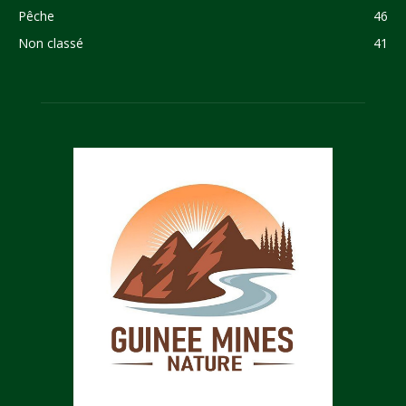
Pêche
46
Non classé
41