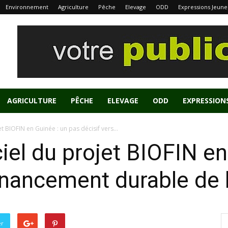
Environnement
Agriculture
Pêche
Elevage
ODD
Expressions Jeune
AGRICULTURE
PÊCHE
ELEVAGE
ODD
EXPRESSION
t BIOFIN en Guinée : un pas décisif vers...
iel du projet BIOFIN en
financement durable de 
er