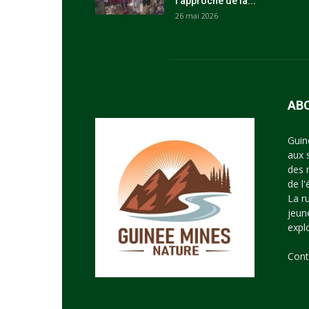
l’approche de la...
26 mai 2026
AB
Guin
aux 
des 
de l
La r
jeun
expl
Cont