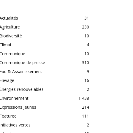
CATEGORIES
Actualités
31
Agriculture
230
Biodiversité
10
Climat
4
Communiqué
10
Communiqué de presse
310
Eau & Assainissement
9
Elevage
16
Énergies renouvelables
2
Environnement
1 438
Expressions Jeunes
214
Featured
111
Initiatives vertes
2