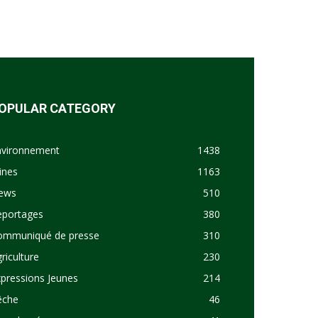
OPULAR CATEGORY
nvironnement
1438
ines
1163
ews
510
eportages
380
ommuniqué de presse
310
riculture
230
pressions Jeunes
214
êche
46