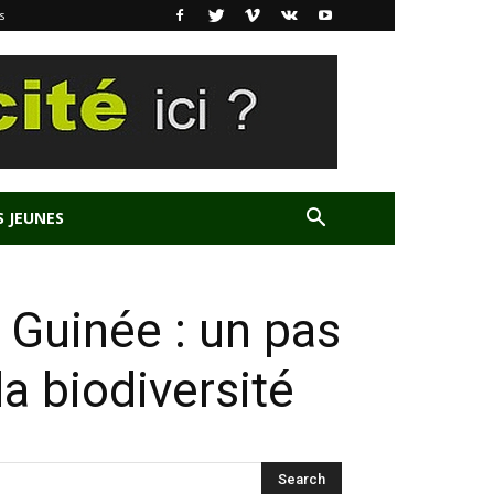
s
S JEUNES
 Guinée : un pas
la biodiversité