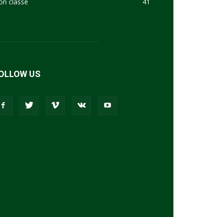
on classé
41
OLLOW US