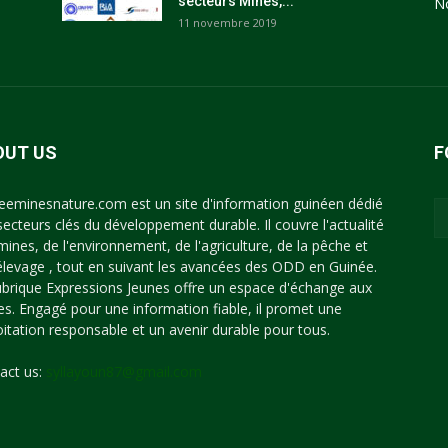
secteurs Mines,...
N
11 novembre 2019
OUT US
F
eeminesnature.com est un site d'information guinéen dédié
secteurs clés du développement durable. Il couvre l'actualité
mines, de l'environnement, de l'agriculture, de la pêche et
'élevage , tout en suivant les avancées des ODD en Guinée.
ubrique Expressions Jeunes offre un espace d'échange aux
es. Engagé pour une information fiable, il promet une
oitation responsable et un avenir durable pour tous.
act us:
syllayoun87@gmail.com