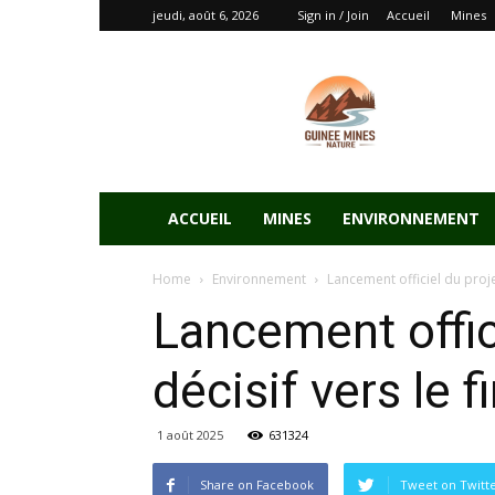
jeudi, août 6, 2026
Sign in / Join
Accueil
Mines
ACCUEIL
MINES
ENVIRONNEMENT
Home
Environnement
Lancement officiel du proje
Lancement offic
décisif vers le 
1 août 2025
631324
Share on Facebook
Tweet on Twitt