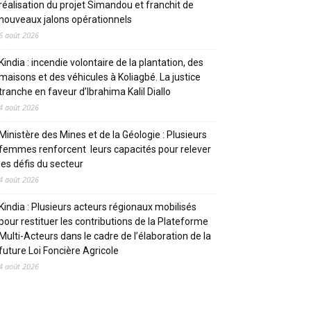
réalisation du projet Simandou et franchit de
nouveaux jalons opérationnels
6 août 2026
Kindia : incendie volontaire de la plantation, des
maisons et des véhicules à Koliagbé. La justice
tranche en faveur d’Ibrahima Kalil Diallo
4 août 2026
Ministère des Mines et de la Géologie : Plusieurs
femmes renforcent leurs capacités pour relever
les défis du secteur
4 août 2026
Kindia : Plusieurs acteurs régionaux mobilisés
pour restituer les contributions de la Plateforme
Multi-Acteurs dans le cadre de l’élaboration de la
future Loi Foncière Agricole
4 août 2026