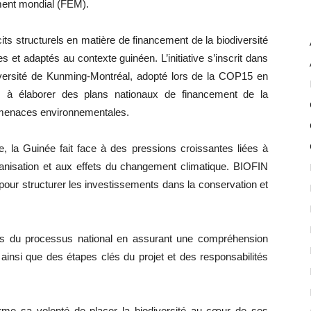
ment mondial (FEM).
icits structurels en matière de financement de la biodiversité
 et adaptés au contexte guinéen. L’initiative s’inscrit dans
versité de Kunming-Montréal, adopté lors de la COP15 en
 à élaborer des plans nationaux de financement de la
x menaces environnementales.
e, la Guinée fait face à des pressions croissantes liées à
urbanisation et aux effets du changement climatique. BIOFIN
our structurer les investissements dans la conservation et
ses du processus national en assurant une compréhension
 ainsi que des étapes clés du projet et des responsabilités
rme sa volonté de placer la biodiversité au cœur de ses