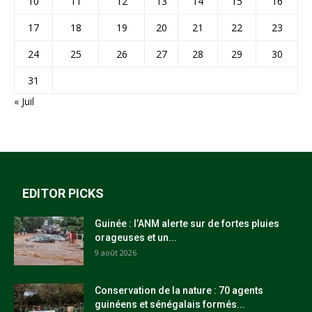
10
11
12
13
14
15
16
17
18
19
20
21
22
23
24
25
26
27
28
29
30
31
« Juil
EDITOR PICKS
Guinée : l’ANM alerte sur de fortes pluies
orageuses et un...
9 août 2026
Conservation de la nature : 70 agents
guinéens et sénégalais formés...