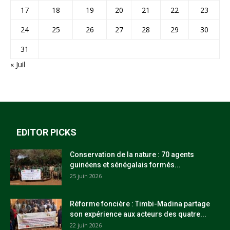
17
18
19
20
21
22
23
24
25
26
27
28
29
30
31
« Juil
EDITOR PICKS
Conservation de la nature : 70 agents
guinéens et sénégalais formés...
25 juin 2026
Réforme foncière : Timbi-Madina partage
son expérience aux acteurs des quatre...
22 juin 2026