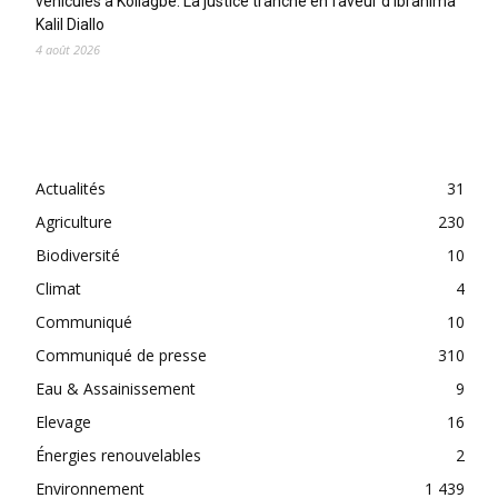
véhicules à Koliagbé. La justice tranche en faveur d’Ibrahima
Kalil Diallo
4 août 2026
CATEGORIES
Actualités
31
Agriculture
230
Biodiversité
10
Climat
4
Communiqué
10
Communiqué de presse
310
Eau & Assainissement
9
Elevage
16
Énergies renouvelables
2
Environnement
1 439