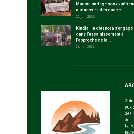
Madina partage son expérien
aux acteurs des quatre...
22 juin 2026
Kindia : la diaspora s’engage
dans l’assainissement à
l’approche de la...
26 mai 2026
AB
Guin
aux 
des 
de l
La r
jeun