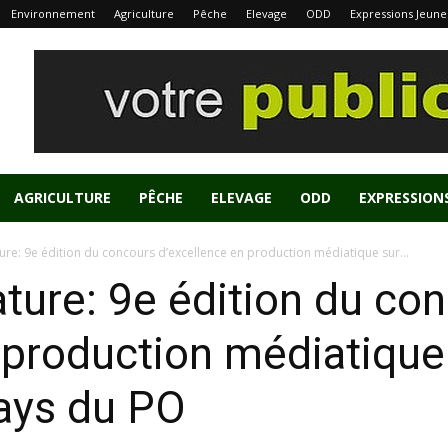
Environnement
Agriculture
Pêche
Elevage
ODD
Expressions Jeune
AGRICULTURE
PÊCHE
ELEVAGE
ODD
EXPRESSION
re: 9e édition du concours d’excellence en production médiatique sur...
ture: 9e édition du co
 production médiatique 
ays du PO