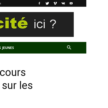
s
S JEUNES
ncours
sur les