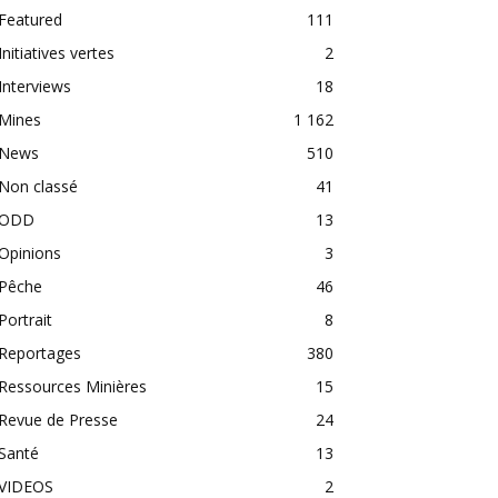
Featured
111
Initiatives vertes
2
Interviews
18
Mines
1 162
News
510
Non classé
41
ODD
13
Opinions
3
Pêche
46
Portrait
8
Reportages
380
Ressources Minières
15
Revue de Presse
24
Santé
13
VIDEOS
2