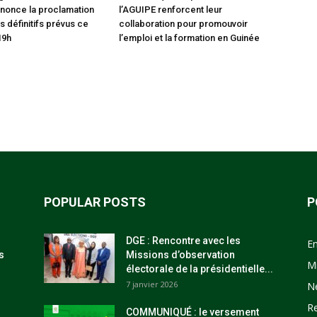
nonce la proclamation
l’AGUIPE renforcent leur
s définitifs prévus ce
collaboration pour promouvoir
19h
l’emploi et la formation en Guinée
POPULAR POSTS
P
DGE : Rencontre avec les
E
s
Missions d’observation
M
électorale de la présidentielle...
7 janvier 2026
N
R
COMMUNIQUÉ : le versement