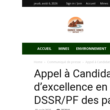
jeudi, août 6, 2026
Sign in / Join
Accueil
Mines
ACCUEIL
MINES
ENVIRONNEMENT
Home
Communiqué de presse
Appel à Candidatu
Appel à Candida
d’excellence en
DSSR/PF des p
19 août 2025
392810