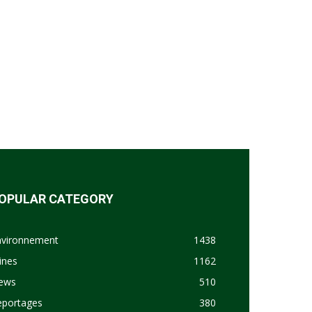
OPULAR CATEGORY
nvironnement
1438
ines
1162
ews
510
eportages
380