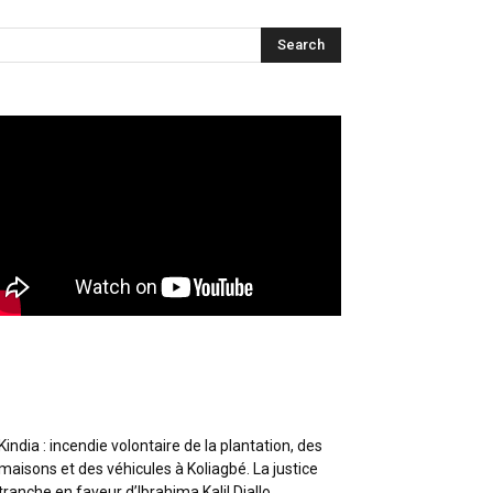
Articles récents
Kindia : incendie volontaire de la plantation, des
maisons et des véhicules à Koliagbé. La justice
tranche en faveur d’Ibrahima Kalil Diallo