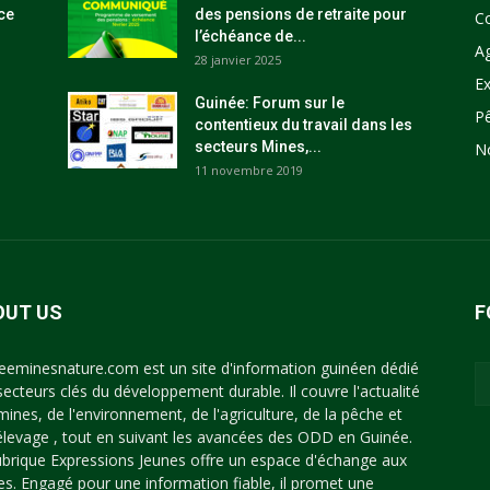
ce
des pensions de retraite pour
C
l’échéance de...
Ag
28 janvier 2025
Ex
Guinée: Forum sur le
P
contentieux du travail dans les
secteurs Mines,...
N
11 novembre 2019
OUT US
F
eeminesnature.com est un site d'information guinéen dédié
secteurs clés du développement durable. Il couvre l'actualité
mines, de l'environnement, de l'agriculture, de la pêche et
'élevage , tout en suivant les avancées des ODD en Guinée.
ubrique Expressions Jeunes offre un espace d'échange aux
es. Engagé pour une information fiable, il promet une