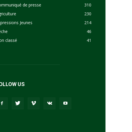
ommuniqué de presse
310
riculture
230
pressions Jeunes
214
êche
46
on classé
41
OLLOW US