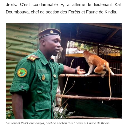
droits. C’est condamnable », a affirmé le lieutenant Kalil
Doumbouya, chef de section des Forêts et Faune de Kindia.
Lieutenant Kalil Doumbouya, chef de section d3s Forêts et Faune de Kindia.