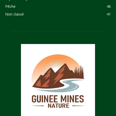
Pêche
46
Non classé
41