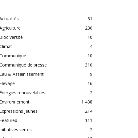
CATEGORIES
Actualités
31
Agriculture
230
Biodiversité
10
Climat
4
Communiqué
10
Communiqué de presse
310
Eau & Assainissement
9
Elevage
16
Énergies renouvelables
2
Environnement
1 438
Expressions Jeunes
214
Featured
111
Initiatives vertes
2