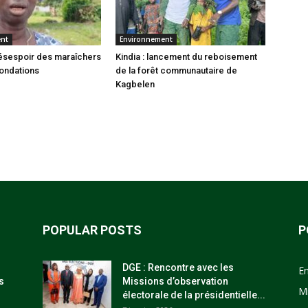
ent
Environnement
 désespoir des maraîchers
Kindia : lancement du reboisement
nondations
de la forêt communautaire de
Kagbelen
POPULAR POSTS
P
DGE : Rencontre avec les
E
s
Missions d’observation
M
électorale de la présidentielle...