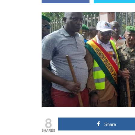
8
Share
SHARES