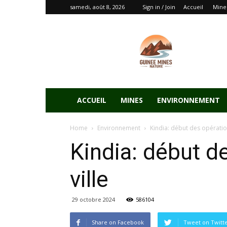
samedi, août 8, 2026
Sign in / Join
Accueil
Mine
ACCUEIL
MINES
ENVIRONNEMENT
Home
Environnement
Kindia: début des opératio
Kindia: début d
ville
29 octobre 2024
586104
Share on Facebook
Tweet on Twitt