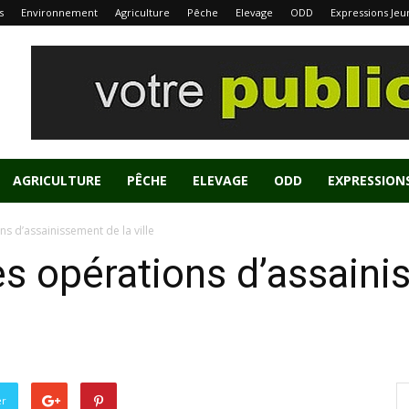
s
Environnement
Agriculture
Pêche
Elevage
ODD
Expressions Jeu
AGRICULTURE
PÊCHE
ELEVAGE
ODD
EXPRESSION
ns d’assainissement de la ville
es opérations d’assaini
er