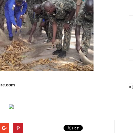
ture.com
« 