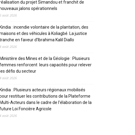
réalisation du projet Simandou et franchit de
nouveaux jalons opérationnels
6 août 2026
Kindia : incendie volontaire de la plantation, des
maisons et des véhicules à Koliagbé. La justice
tranche en faveur d’Ibrahima Kalil Diallo
4 août 2026
Ministère des Mines et de la Géologie : Plusieurs
femmes renforcent leurs capacités pour relever
les défis du secteur
4 août 2026
Kindia : Plusieurs acteurs régionaux mobilisés
pour restituer les contributions de la Plateforme
Multi-Acteurs dans le cadre de l’élaboration de la
future Loi Foncière Agricole
4 août 2026