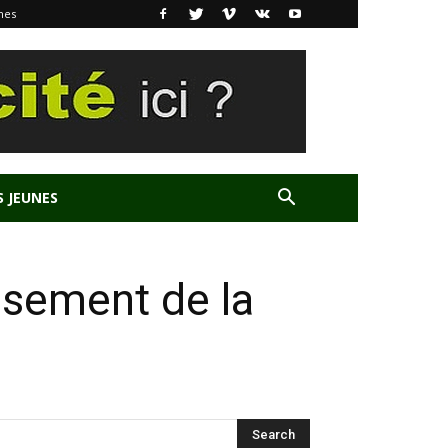
nes
S JEUNES
ssement de la