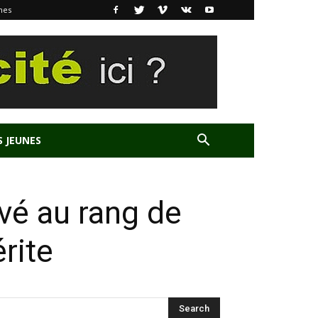
nes
S JEUNES
vé au rang de
rite