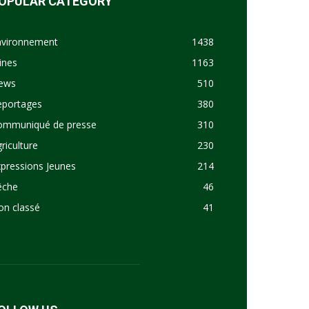
OPULAR CATEGORY
nvironnement
1438
ines
1163
ews
510
eportages
380
ommuniqué de presse
310
riculture
230
pressions Jeunes
214
êche
46
on classé
41