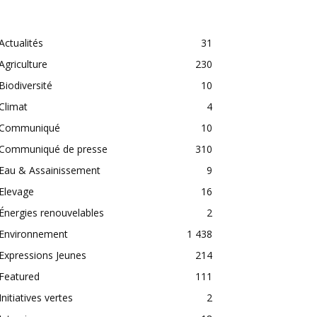
CATEGORIES
Actualités
31
Agriculture
230
Biodiversité
10
Climat
4
Communiqué
10
Communiqué de presse
310
Eau & Assainissement
9
Elevage
16
Énergies renouvelables
2
Environnement
1 438
Expressions Jeunes
214
Featured
111
Initiatives vertes
2