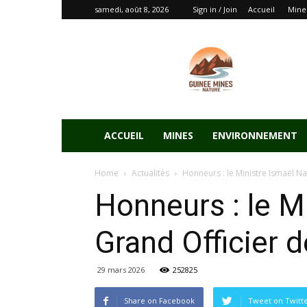
samedi, août 8, 2026
Sign in / Join
Accueil
Mine
ACCUEIL
MINES
ENVIRONNEMENT
Home
Actualités
Honneurs : le Ministre Ismaël Na
Honneurs : le M
Grand Officier d
29 mars 2026
252825
Share on Facebook
Tweet on Twitt