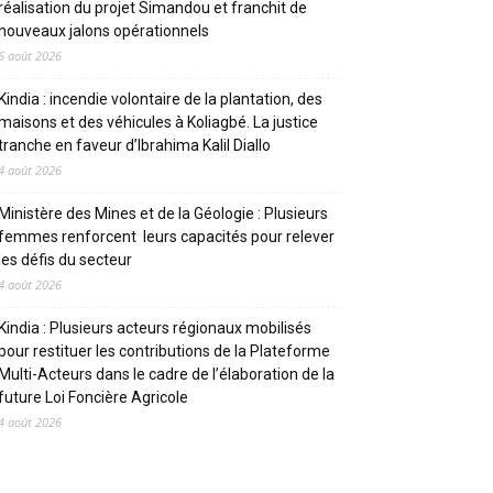
réalisation du projet Simandou et franchit de
nouveaux jalons opérationnels
6 août 2026
Kindia : incendie volontaire de la plantation, des
maisons et des véhicules à Koliagbé. La justice
tranche en faveur d’Ibrahima Kalil Diallo
4 août 2026
Ministère des Mines et de la Géologie : Plusieurs
femmes renforcent leurs capacités pour relever
les défis du secteur
4 août 2026
Kindia : Plusieurs acteurs régionaux mobilisés
pour restituer les contributions de la Plateforme
Multi-Acteurs dans le cadre de l’élaboration de la
future Loi Foncière Agricole
4 août 2026