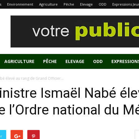
s
Environnement
Agriculture
Pêche
Elevage
ODD
Expressions Jeu
AGRICULTURE
PÊCHE
ELEVAGE
ODD
EXPRESSION
bé élevé au rang de Grand Officier...
inistre Ismaël Nabé éle
e l’Ordre national du Mé
er