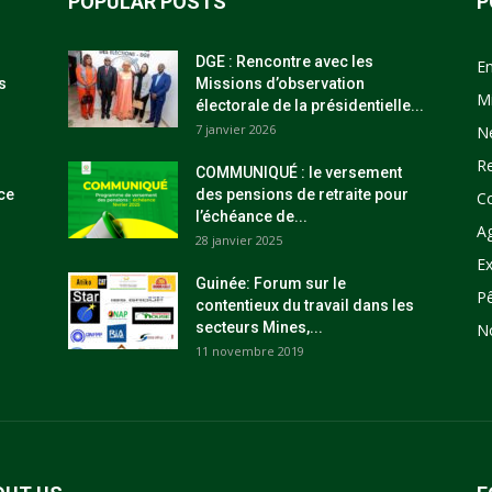
POPULAR POSTS
P
DGE : Rencontre avec les
E
s
Missions d’observation
M
électorale de la présidentielle...
7 janvier 2026
N
R
COMMUNIQUÉ : le versement
ce
des pensions de retraite pour
C
l’échéance de...
Ag
28 janvier 2025
Ex
Guinée: Forum sur le
P
contentieux du travail dans les
secteurs Mines,...
N
11 novembre 2019