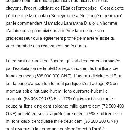
acquittement fait suite à plusieurs tractations entre les
citoyens, l’agent judiciaire de l’État et l’entreprise. C’est à cette
période que Mouloukou Souleymane a été limogé et remplacé
par le commandant Mamadou Lamarana Diallo, un homme
d’affaire qui a poursuivi sur la même lancée que son
prédécesseur qui a également profité de manière illicite du
versement de ces redevances antérieures.
La commune rurale de Banora, qui est directement impactée
par l’exploitation de la SMD a reçu cinq cent huit millions de
francs guinéen (508 000 000 GNF). L’agent judiciaire de l’État
sur la base d’aucun fondement juridique s’est adjugé 8% du
montant soit cinquante-huit millions quarante-huit mille
quarante (58 048 040 GNF) et 10% équivalant à soixante-
douze millions cinq cent soixante mille quatre cent (72 560 400
GNF) ont été versés à la préfecture et enfin 5% soit trente-six
millions deux cent quatre mille deux cent (36 280 200 GNF)
sont revenus à la commune conformément à l’arrêté