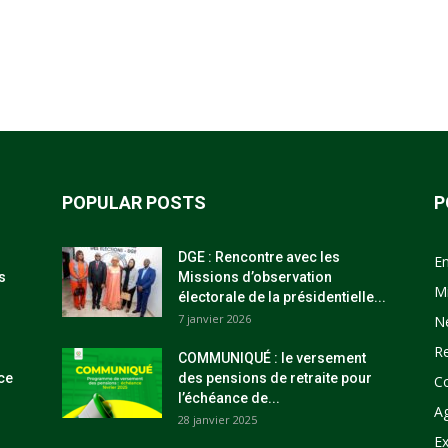
POPULAR POSTS
P
DGE : Rencontre avec les
E
s
Missions d’observation
M
électorale de la présidentielle...
7 janvier 2026
N
R
COMMUNIQUÉ : le versement
ce
des pensions de retraite pour
C
l’échéance de...
Ag
28 janvier 2025
Ex