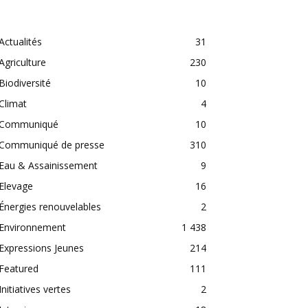
CATEGORIES
Actualités
31
Agriculture
230
Biodiversité
10
Climat
4
Communiqué
10
Communiqué de presse
310
Eau & Assainissement
9
Elevage
16
Énergies renouvelables
2
Environnement
1 438
Expressions Jeunes
214
Featured
111
Initiatives vertes
2