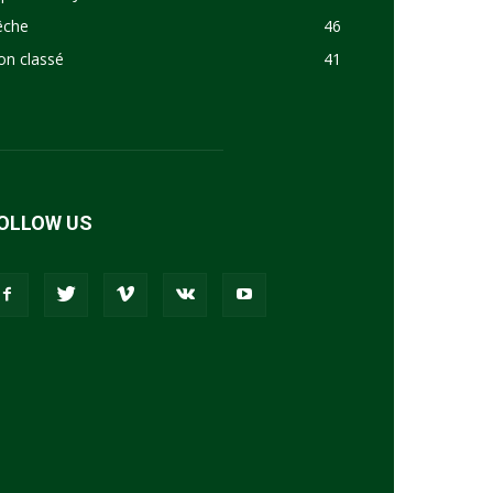
êche
46
on classé
41
OLLOW US