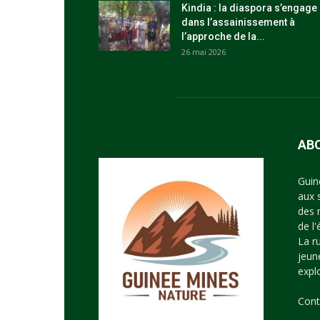
Kindia : la diaspora s’engage
dans l’assainissement à
l’approche de la...
26 mai 2026
AB
Guin
aux 
des 
de l
La r
jeun
expl
Cont