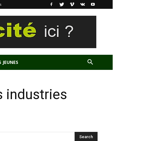
s
S JEUNES
 industries