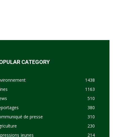
OPULAR CATEGORY
nvironnement
1438
ines
1163
ews
510
eportages
380
ommuniqué de presse
310
riculture
230
pressions Jeunes
214