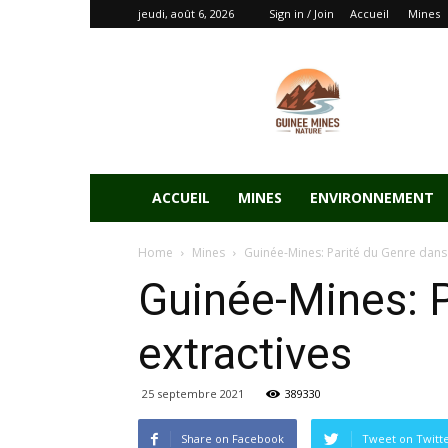
jeudi, août 6, 2026
Sign in / Join
Accueil
Mines
ACCUEIL
MINES
ENVIRONNEMENT
Home
Mines
Guinée-Mines: Parité du Genre dans l
Guinée-Mines: P
extractives
25 septembre 2021
389330
Share on Facebook
Tweet on Twitt