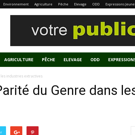
Environnement
Agriculture
Pêche
Elevage
ODD
Expressions Jeune
AGRICULTURE
PÊCHE
ELEVAGE
ODD
EXPRESSION
es industries extractives
arité du Genre dans les
er