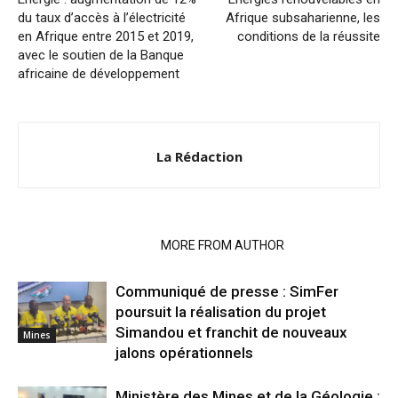
du taux d’accès à l’électricité
Afrique subsaharienne, les
en Afrique entre 2015 et 2019,
conditions de la réussite
avec le soutien de la Banque
africaine de développement
La Rédaction
RELATED ARTICLES
MORE FROM AUTHOR
Communiqué de presse : SimFer
poursuit la réalisation du projet
Simandou et franchit de nouveaux
Mines
jalons opérationnels
Ministère des Mines et de la Géologie :