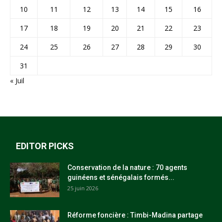
10
11
12
13
14
15
16
17
18
19
20
21
22
23
24
25
26
27
28
29
30
31
« Juil
EDITOR PICKS
Conservation de la nature : 70 agents
guinéens et sénégalais formés...
25 juin 2026
Réforme foncière : Timbi-Madina partage