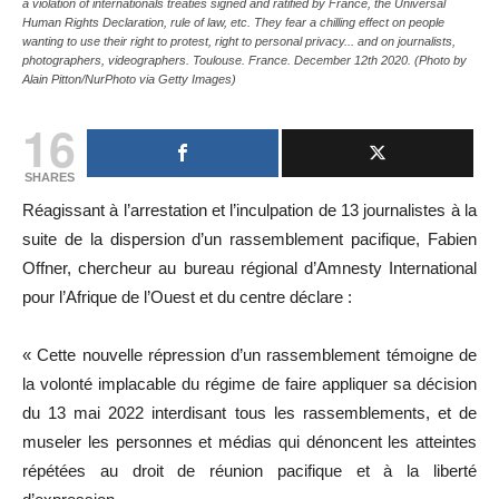
a violation of internationals treaties signed and ratified by France, the Universal
Human Rights Declaration, rule of law, etc. They fear a chilling effect on people
wanting to use their right to protest, right to personal privacy... and on journalists,
photographers, videographers. Toulouse. France. December 12th 2020. (Photo by
Alain Pitton/NurPhoto via Getty Images)
16
SHARES
Réagissant à l’arrestation et l’inculpation de 13 journalistes à la
suite de la dispersion d’un rassemblement pacifique, Fabien
Offner, chercheur au bureau régional d’Amnesty International
pour l’Afrique de l’Ouest et du centre déclare :
« Cette nouvelle répression d’un rassemblement témoigne de
la volonté implacable du régime de faire appliquer sa décision
du 13 mai 2022 interdisant tous les rassemblements, et de
museler les personnes et médias qui dénoncent les atteintes
répétées au droit de réunion pacifique et à la liberté