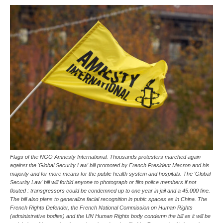
Flags of the NGO Amnesty International. Thousands protesters marched again
against the 'Global Security Law' bill promoted by French President Macron and his
majority and for more means for the public health system and hospitals. The 'Global
Security Law' bill will forbid anyone to photograph or film police members if not
flouted : transgressors could be condemned up to one year in jail and a 45.000 fine.
The bill also plans to generalize facial recognition in pubic spaces as in China. The
French Rights Defender, the French National Commission on Human Rights
(administrative bodies) and the UN Human Rights body condemn the bill as it will be