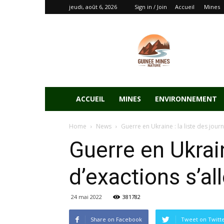
jeudi, août 6, 2026
Sign in / Join
Accueil
Mines
ACCUEIL
MINES
ENVIRONNEMENT
Home
News
Guerre en Ukraine : la liste des journ
Guerre en Ukrain
d’exactions s’al
24 mai 2022
381782
Share on Facebook
Tweet on Twitt