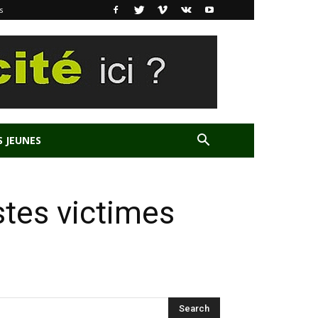
s
S JEUNES
istes victimes