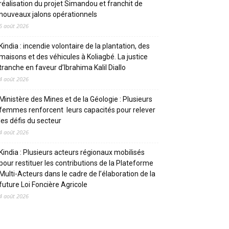
réalisation du projet Simandou et franchit de
nouveaux jalons opérationnels
6 août 2026
Kindia : incendie volontaire de la plantation, des
maisons et des véhicules à Koliagbé. La justice
tranche en faveur d’Ibrahima Kalil Diallo
4 août 2026
Ministère des Mines et de la Géologie : Plusieurs
femmes renforcent leurs capacités pour relever
les défis du secteur
4 août 2026
Kindia : Plusieurs acteurs régionaux mobilisés
pour restituer les contributions de la Plateforme
Multi-Acteurs dans le cadre de l’élaboration de la
future Loi Foncière Agricole
4 août 2026