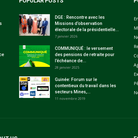
POPULAR POSTS
P
DGE : Rencontre avec les
E
s
Missions d’observation
M
électorale de la présidentielle...
7 janvier 2026
N
R
COMMUNIQUÉ : le versement
ce
des pensions de retraite pour
C
l’échéance de...
Ag
28 janvier 2025
Ex
Guinée: Forum sur le
P
contentieux du travail dans les
secteurs Mines,...
N
11 novembre 2019