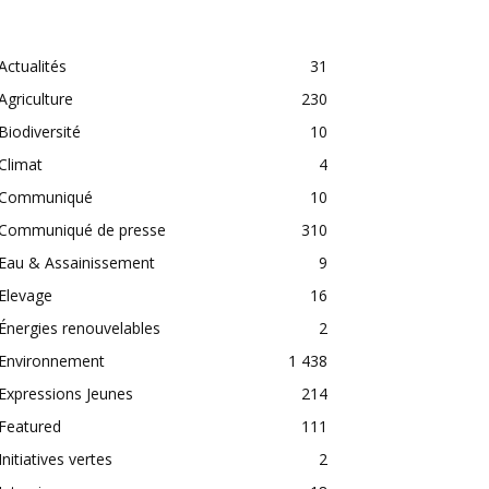
CATEGORIES
Actualités
31
Agriculture
230
Biodiversité
10
Climat
4
Communiqué
10
Communiqué de presse
310
Eau & Assainissement
9
Elevage
16
Énergies renouvelables
2
Environnement
1 438
Expressions Jeunes
214
Featured
111
Initiatives vertes
2