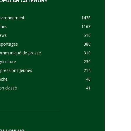
OPULAR CATEGORY
nvironnement
1438
ines
1163
ews
510
eportages
380
ommuniqué de presse
310
riculture
230
pressions Jeunes
214
êche
46
on classé
41