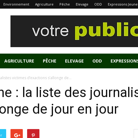
Environnement
Agriculture
Pêche
Elevage
ODD
Expressions Jeune
AGRICULTURE
PÊCHE
ELEVAGE
ODD
EXPRESSION
alistes victimes d’exactions s’allonge de...
e : la liste des journal
longe de jour en jour
er