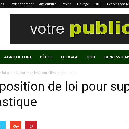
nes
Environnement
Agriculture
Pêche
Elevage
ODD
Expressions J
AGRICULTURE
PÊCHE
ELEVAGE
ODD
EXPRESSION
 loi pour supprimer les bouteilles en plastique
position de loi pour su
astique
er