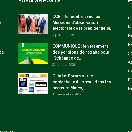
POPULAR POSTS
P
DGE : Rencontre avec les
E
s
Missions d’observation
M
électorale de la présidentielle...
7 janvier 2026
N
R
COMMUNIQUÉ : le versement
ce
des pensions de retraite pour
C
l’échéance de...
Ag
28 janvier 2025
Ex
Guinée: Forum sur le
P
contentieux du travail dans les
secteurs Mines,...
N
11 novembre 2019