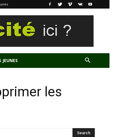
eunes
S JEUNES
pprimer les