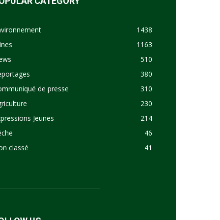
OPULAR CATEGORY
nvironnement
1438
ines
1163
ews
510
eportages
380
ommuniqué de presse
310
riculture
230
pressions Jeunes
214
êche
46
on classé
41