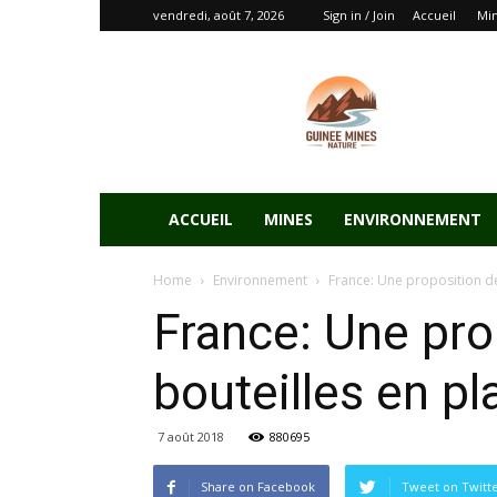
vendredi, août 7, 2026
Sign in / Join
Accueil
Mi
ACCUEIL
MINES
ENVIRONNEMENT
Home
Environnement
France: Une proposition de
France: Une pro
bouteilles en pl
7 août 2018
880695
Share on Facebook
Tweet on Twitt