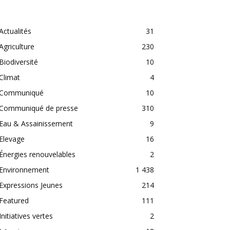
CATEGORIES
Actualités
31
Agriculture
230
Biodiversité
10
Climat
4
Communiqué
10
Communiqué de presse
310
Eau & Assainissement
9
Elevage
16
Énergies renouvelables
2
Environnement
1 438
Expressions Jeunes
214
Featured
111
Initiatives vertes
2