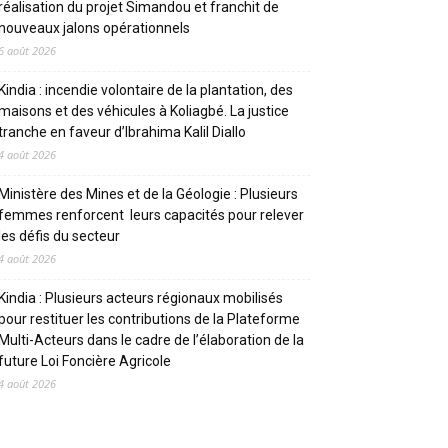
réalisation du projet Simandou et franchit de
nouveaux jalons opérationnels
6 août 2026
Kindia : incendie volontaire de la plantation, des
maisons et des véhicules à Koliagbé. La justice
tranche en faveur d’Ibrahima Kalil Diallo
4 août 2026
Ministère des Mines et de la Géologie : Plusieurs
femmes renforcent leurs capacités pour relever
les défis du secteur
4 août 2026
Kindia : Plusieurs acteurs régionaux mobilisés
pour restituer les contributions de la Plateforme
Multi-Acteurs dans le cadre de l’élaboration de la
future Loi Foncière Agricole
4 août 2026