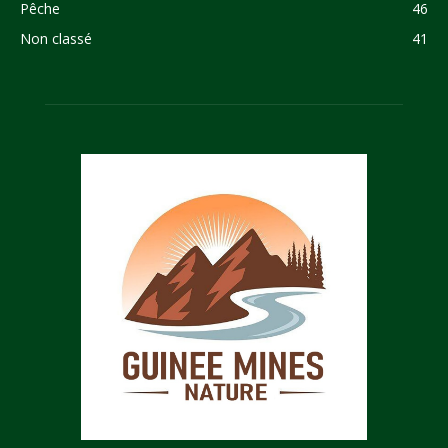
Pêche
46
Non classé
41