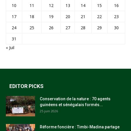
10
11
12
13
14
15
16
17
18
19
20
21
22
23
24
25
26
27
28
29
30
31
« Juil
EDITOR PICKS
Conservation de la nature : 70 agents
guinéens et sénégalais formés...
25 juin 2026
Réforme foncière : Timbi-Madina partage