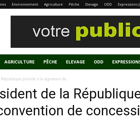
nes
Environnement
Agriculture
Pêche
Elevage
ODD
Expressions 
AGRICULTURE
PÊCHE
ELEVAGE
ODD
EXPRESSION
a République préside à la signature de...
sident de la République
 convention de concess