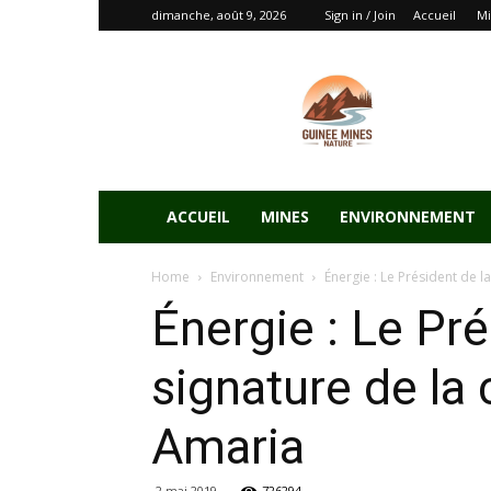
dimanche, août 9, 2026
Sign in / Join
Accueil
Mi
ACCUEIL
MINES
ENVIRONNEMENT
Home
Environnement
Énergie : Le Président de l
Énergie : Le Pré
signature de la
Amaria
2 mai 2019
726294