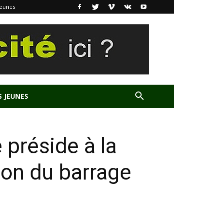
Jeunes
S JEUNES
 préside à la
ion du barrage