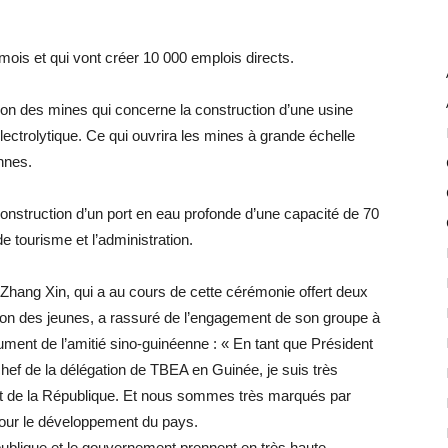
mois et qui vont créer 10 000 emplois directs.
sation des mines qui concerne la construction d’une usine
ectrolytique. Ce qui ouvrira les mines à grande échelle
nnes.
a construction d’un port en eau profonde d’une capacité de 70
e tourisme et l’administration.
Zhang Xin, qui a au cours de cette cérémonie offert deux
tion des jeunes, a rassuré de l’engagement de son groupe à
nument de l’amitié sino-guinéenne : « En tant que Président
chef de la délégation de TBEA en Guinée, je suis très
ent de la République. Et nous sommes très marqués par
pour le développement du pays.
ublique et le gouvernement prennent en très haute