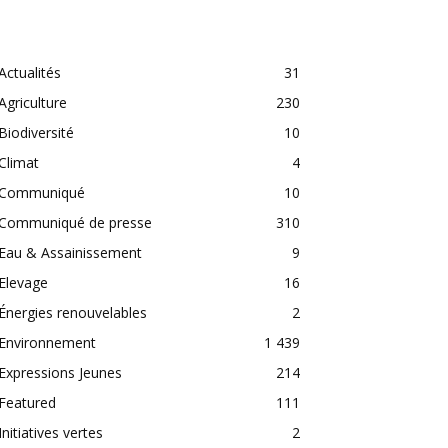
CATEGORIES
Actualités
31
Agriculture
230
Biodiversité
10
Climat
4
Communiqué
10
Communiqué de presse
310
Eau & Assainissement
9
Elevage
16
Énergies renouvelables
2
Environnement
1 439
Expressions Jeunes
214
Featured
111
Initiatives vertes
2