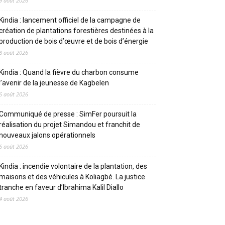
9 août 2026
Kindia : lancement officiel de la campagne de
création de plantations forestières destinées à la
production de bois d’œuvre et de bois d’énergie
8 août 2026
Kindia : Quand la fièvre du charbon consume
l’avenir de la jeunesse de Kagbelen
6 août 2026
Communiqué de presse : SimFer poursuit la
réalisation du projet Simandou et franchit de
nouveaux jalons opérationnels
6 août 2026
Kindia : incendie volontaire de la plantation, des
maisons et des véhicules à Koliagbé. La justice
tranche en faveur d’Ibrahima Kalil Diallo
4 août 2026