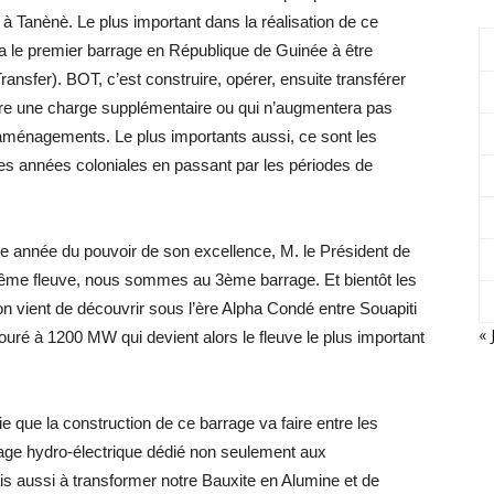
à Tanènè. Le plus important dans la réalisation de ce
a le premier barrage en République de Guinée à être
nsfer). BOT, c’est construire, opérer, ensuite transférer
tre une charge supplémentaire ou qui n’augmentera pas
aménagements. Le plus importants aussi, ce sont les
es années coloniales en passant par les périodes de
ème année du pouvoir de son excellence, M. le Président de
 même fleuve, nous sommes au 3ème barrage. Et bientôt les
’on vient de découvrir sous l’ère Alpha Condé entre Souapiti
« 
ouré à 1200 MW qui devient alors le fleuve le plus important
gie que la construction de ce barrage va faire entre les
arrage hydro-électrique dédié non seulement aux
s aussi à transformer notre Bauxite en Alumine et de