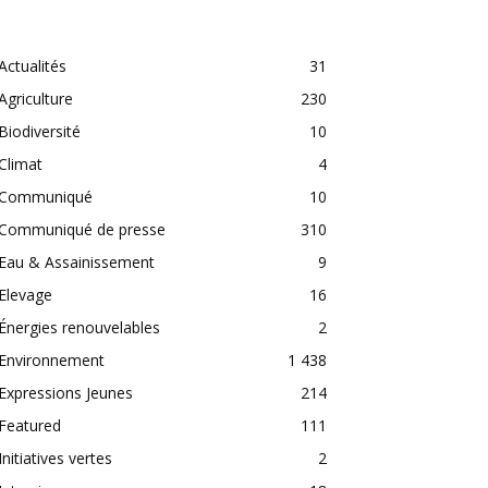
CATEGORIES
Actualités
31
Agriculture
230
Biodiversité
10
Climat
4
Communiqué
10
Communiqué de presse
310
Eau & Assainissement
9
Elevage
16
Énergies renouvelables
2
Environnement
1 438
Expressions Jeunes
214
Featured
111
Initiatives vertes
2