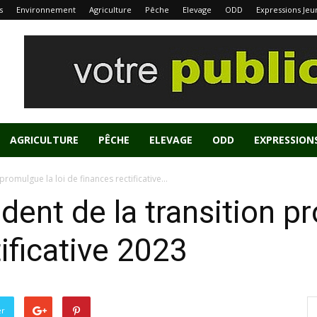
s
Environnement
Agriculture
Pêche
Elevage
ODD
Expressions Jeu
AGRICULTURE
PÊCHE
ELEVAGE
ODD
EXPRESSION
promulgue la loi de finances rectificative...
dent de la transition pr
ificative 2023
er