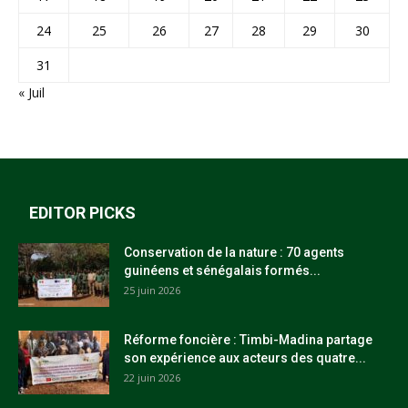
24
25
26
27
28
29
30
31
« Juil
EDITOR PICKS
Conservation de la nature : 70 agents
guinéens et sénégalais formés...
25 juin 2026
Réforme foncière : Timbi-Madina partage
son expérience aux acteurs des quatre...
22 juin 2026