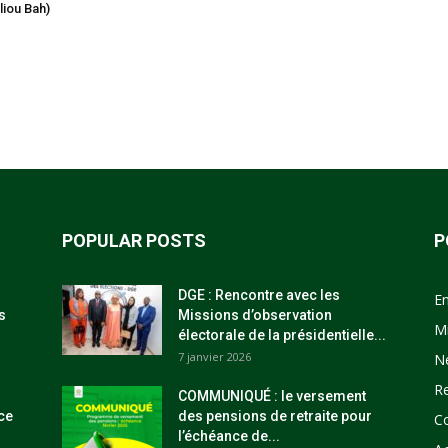
iou Bah)
POPULAR POSTS
P
DGE : Rencontre avec les
E
s
Missions d’observation
M
électorale de la présidentielle...
7 janvier 2026
N
R
COMMUNIQUÉ : le versement
ce
des pensions de retraite pour
C
l’échéance de...