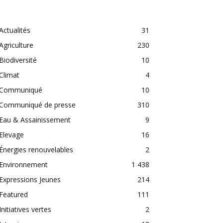
CATEGORIES
Actualités
31
Agriculture
230
Biodiversité
10
Climat
4
Communiqué
10
Communiqué de presse
310
Eau & Assainissement
9
Elevage
16
Énergies renouvelables
2
Environnement
1 438
Expressions Jeunes
214
Featured
111
Initiatives vertes
2