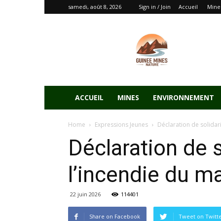
samedi, août 8, 2026
Sign in / Join
Accueil
Mine
ACCUEIL
MINES
ENVIRONNEMENT
Home
Expressions Jeunes
Déclaration de solidar
Déclaration de 
l’incendie du m
22 juin 2026
114401
Share on Facebook
Tweet on Twitt