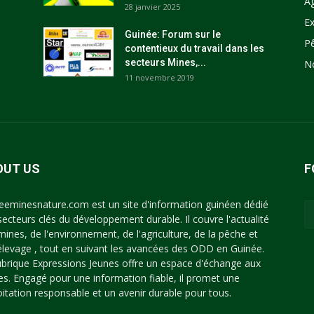
Ag
28 janvier 2025
Ex
Guinée: Forum sur le
P
contentieux du travail dans les
secteurs Mines,...
N
11 novembre 2019
OUT US
F
eeminesnature.com est un site d'information guinéen dédié
secteurs clés du développement durable. Il couvre l'actualité
mines, de l'environnement, de l'agriculture, de la pêche et
'élevage , tout en suivant les avancées des ODD en Guinée.
ubrique Expressions Jeunes offre un espace d'échange aux
es. Engagé pour une information fiable, il promet une
oitation responsable et un avenir durable pour tous.