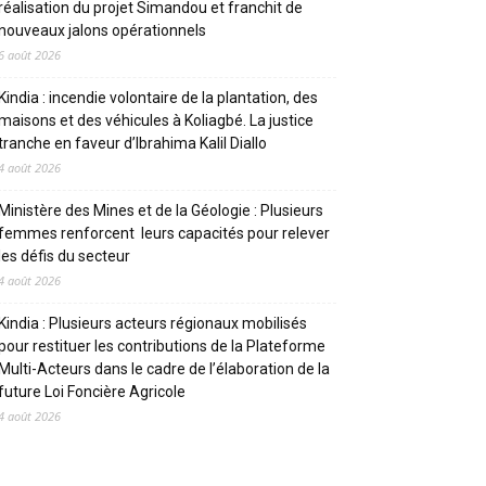
réalisation du projet Simandou et franchit de
nouveaux jalons opérationnels
6 août 2026
Kindia : incendie volontaire de la plantation, des
maisons et des véhicules à Koliagbé. La justice
tranche en faveur d’Ibrahima Kalil Diallo
4 août 2026
Ministère des Mines et de la Géologie : Plusieurs
femmes renforcent leurs capacités pour relever
les défis du secteur
4 août 2026
Kindia : Plusieurs acteurs régionaux mobilisés
pour restituer les contributions de la Plateforme
Multi-Acteurs dans le cadre de l’élaboration de la
future Loi Foncière Agricole
4 août 2026