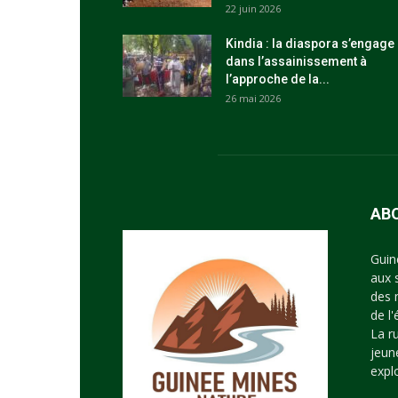
22 juin 2026
Kindia : la diaspora s’engage
dans l’assainissement à
l’approche de la...
26 mai 2026
AB
Guin
aux 
des 
de l
La r
jeun
expl