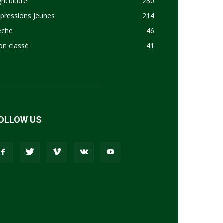
riculture
230
pressions Jeunes
214
êche
46
on classé
41
OLLOW US