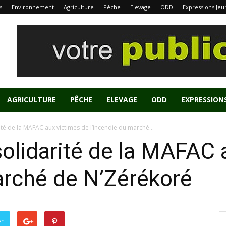
s
Environnement
Agriculture
Pêche
Elevage
ODD
Expressions Jeu
AGRICULTURE
PÊCHE
ELEVAGE
ODD
EXPRESSION
ité de la MAFAC aux victimes de l’incendie du marché...
solidarité de la MAFAC 
arché de N’Zérékoré
er