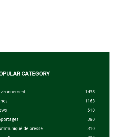
OPULAR CATEGORY
nvironnement
1438
ines
1163
ews
510
eportages
380
ommuniqué de presse
310