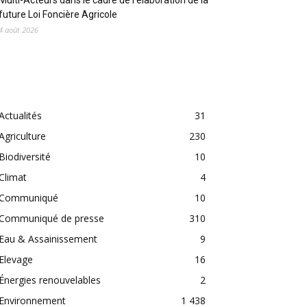
Multi-Acteurs dans le cadre de l’élaboration de la
future Loi Foncière Agricole
4 août 2026
CATEGORIES
Actualités
31
Agriculture
230
Biodiversité
10
Climat
4
Communiqué
10
Communiqué de presse
310
Eau & Assainissement
9
Elevage
16
Énergies renouvelables
2
Environnement
1 438