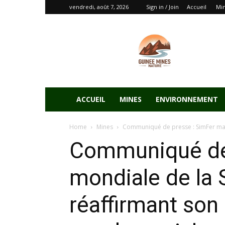
vendredi, août 7, 2026
Sign in / Join
Accueil
Mi
ACCUEIL
MINES
ENVIRONNEMENT
Home
Mines
Communiqué de presse : SimFer marq
Communiqué de 
mondiale de la S
réaffirmant son