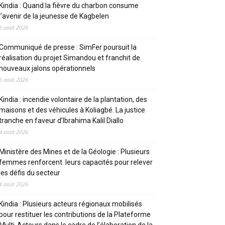
Kindia : Quand la fièvre du charbon consume
l’avenir de la jeunesse de Kagbelen
6 août 2026
Communiqué de presse : SimFer poursuit la
réalisation du projet Simandou et franchit de
nouveaux jalons opérationnels
6 août 2026
Kindia : incendie volontaire de la plantation, des
maisons et des véhicules à Koliagbé. La justice
tranche en faveur d’Ibrahima Kalil Diallo
4 août 2026
Ministère des Mines et de la Géologie : Plusieurs
femmes renforcent leurs capacités pour relever
les défis du secteur
4 août 2026
Kindia : Plusieurs acteurs régionaux mobilisés
pour restituer les contributions de la Plateforme