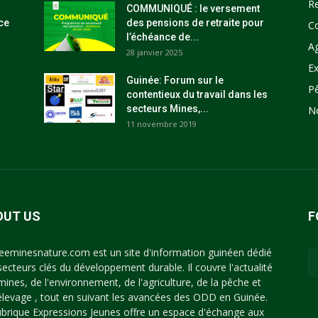
R
COMMUNIQUÉ : le versement
ce
des pensions de retraite pour
C
l’échéance de...
Ag
28 janvier 2025
Ex
Guinée: Forum sur le
P
contentieux du travail dans les
secteurs Mines,...
N
11 novembre 2019
OUT US
F
eeminesnature.com est un site d'information guinéen dédié
secteurs clés du développement durable. Il couvre l'actualité
mines, de l'environnement, de l'agriculture, de la pêche et
'élevage , tout en suivant les avancées des ODD en Guinée.
ubrique Expressions Jeunes offre un espace d'échange aux