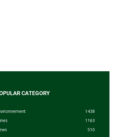
OPULAR CATEGORY
nvironnement
1438
ines
1163
ews
510