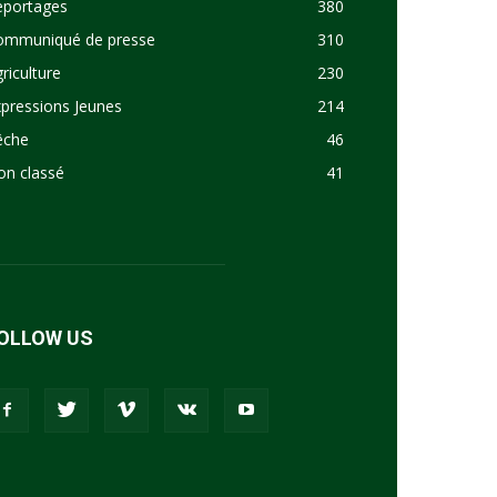
eportages
380
ommuniqué de presse
310
riculture
230
pressions Jeunes
214
êche
46
on classé
41
OLLOW US