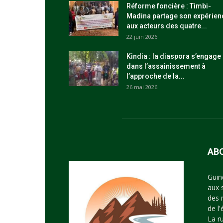
Réforme foncière : Timbi-
Madina partage son expérien
aux acteurs des quatre...
22 juin 2026
Kindia : la diaspora s’engage
dans l’assainissement à
l’approche de la...
26 mai 2026
AB
Guin
aux 
des 
de l
La r