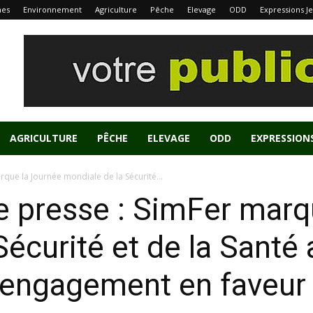
nes
Environnement
Agriculture
Pêche
Elevage
ODD
Expressions J
AGRICULTURE
PÊCHE
ELEVAGE
ODD
EXPRESSION
ue la Journée mondiale de la Sécurité...
presse : SimFer marqu
écurité et de la Santé 
 engagement en faveur 