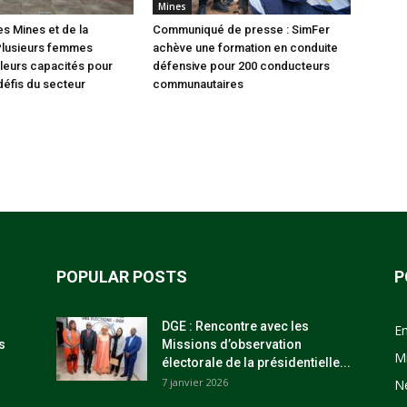
Mines
es Mines et de la
Communiqué de presse : SimFer
Plusieurs femmes
achève une formation en conduite
leurs capacités pour
défensive pour 200 conducteurs
défis du secteur
communautaires
POPULAR POSTS
P
DGE : Rencontre avec les
E
s
Missions d’observation
M
électorale de la présidentielle...
7 janvier 2026
N