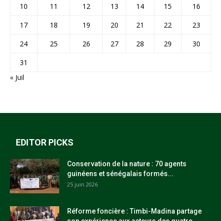
10
11
12
13
14
15
16
17
18
19
20
21
22
23
24
25
26
27
28
29
30
31
« Juil
EDITOR PICKS
Conservation de la nature : 70 agents
guinéens et sénégalais formés...
25 juin 2026
Réforme foncière : Timbi-Madina partage
son expérience aux acteurs des quatre...