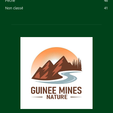
Pêche
46
Non classé
41