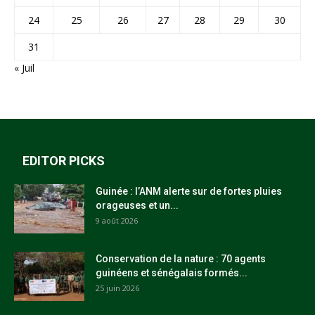
24
25
26
27
28
29
30
31
« Juil
EDITOR PICKS
Guinée : l’ANM alerte sur de fortes pluies
orageuses et un...
9 août 2026
Conservation de la nature : 70 agents
guinéens et sénégalais formés...
25 juin 2026