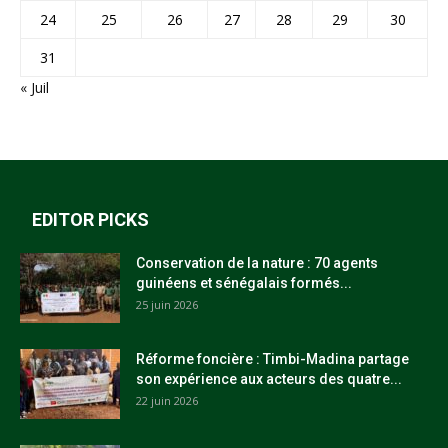
24
25
26
27
28
29
30
31
« Juil
EDITOR PICKS
Conservation de la nature : 70 agents
guinéens et sénégalais formés...
25 juin 2026
Réforme foncière : Timbi-Madina partage
son expérience aux acteurs des quatre...
22 juin 2026